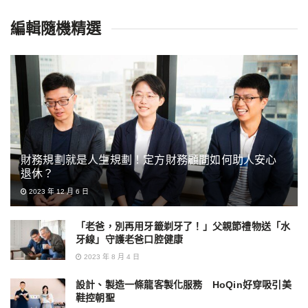
編輯隨機精選
財務規劃就是人生規劃！定方財務顧問如何助人安心
退休？
2023 年 12 月 6 日
「老爸，別再用牙籤剃牙了！」父親節禮物送「水
牙線」守護老爸口腔健康
2023 年 8 月 4 日
設計、製造一條龍客製化服務 HoQin好穿吸引美
鞋控朝聖