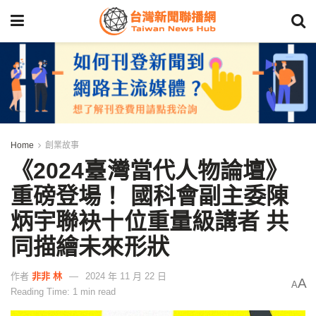
Home
創業故事
《2024臺灣當代人物論壇》
重磅登場！ 國科會副主委陳
炳宇聯袂十位重量級講者 共
同描繪未來形狀
作者
非非 林
2024 年 11 月 22 日
A
A
Reading Time: 1 min read