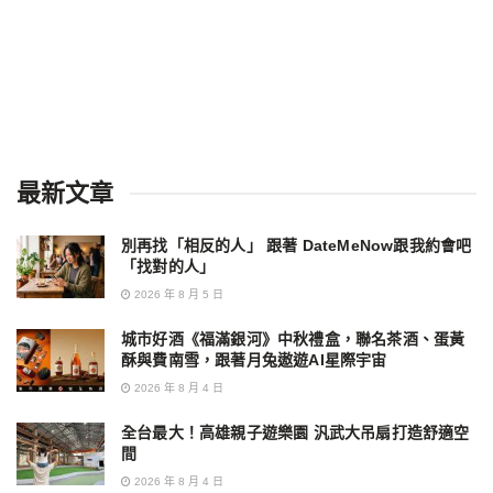
最新文章
別再找「相反的人」 跟著 DateMeNow跟我約會吧
「找對的人」
2026 年 8 月 5 日
城市好酒《福滿銀河》中秋禮盒，聯名茶酒、蛋黃
酥與費南雪，跟著月兔遨遊AI星際宇宙
2026 年 8 月 4 日
全台最大！高雄親子遊樂園 汎武大吊扇打造舒適空
間
2026 年 8 月 4 日