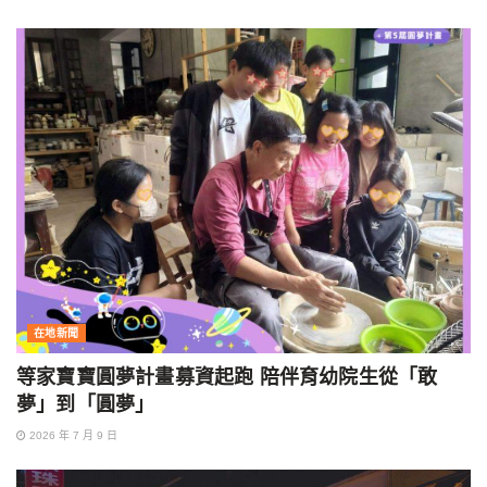
在地新聞
等家寶寶圓夢計畫募資起跑 陪伴育幼院生從「敢
夢」到「圓夢」
2026 年 7 月 9 日