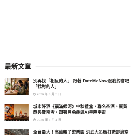
最新文章
別再找「相反的人」 跟著 DateMeNow跟我約會吧
「找對的人」
2026 年 8 月 5 日
城市好酒《福滿銀河》中秋禮盒，聯名茶酒、蛋黃
酥與費南雪，跟著月兔遨遊AI星際宇宙
2026 年 8 月 4 日
全台最大！高雄親子遊樂園 汎武大吊扇打造舒適空