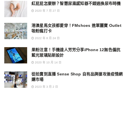
紅屁屁怎麼辦？智慧尿濕感知器不錯過換尿布時機
2020 年 7 月 27 日
港澳星馬女孩都愛穿！FMshoes 進軍麗寶 Outlet
吸粉瘋打卡
2022 年 8 月 24 日
果粉注意！手機達人芳芳分享iPhone 12無色偏抗
藍光玻璃貼新設計
2020 年 10 月 14 日
從拍賣到直播 Sense Shop 自有品牌搶攻後疫情網
購市場
2023 年 3 月 2 日