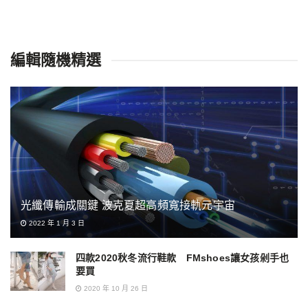
編輯隨機精選
光纖傳輸成關鍵 波克夏超高頻寬接軌元宇宙
2022 年 1 月 3 日
四款2020秋冬流行鞋款 FMshoes讓女孩剁手也
要買
2020 年 10 月 26 日