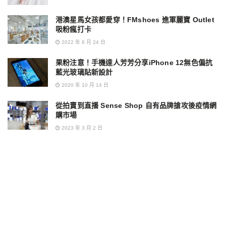
港澳星馬女孩都愛穿！FMshoes 進軍麗寶 Outlet
吸粉瘋打卡
2022 年 8 月 24 日
果粉注意！手機達人芳芳分享iPhone 12無色偏抗
藍光玻璃貼新設計
2020 年 10 月 14 日
從拍賣到直播 Sense Shop 自有品牌搶攻後疫情網
購市場
2023 年 3 月 2 日