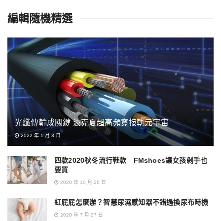
編輯隨機精選
光纖傳輸成關鍵 波克夏超高頻寬接軌元宇宙
2022 年 1 月 3 日
四款2020秋冬流行鞋款 FMshoes讓女孩剁手也
要買
2020 年 10 月 26 日
紅屁屁怎麼辦？智慧尿濕感知器不錯過換尿布時機
2020 年 7 月 27 日