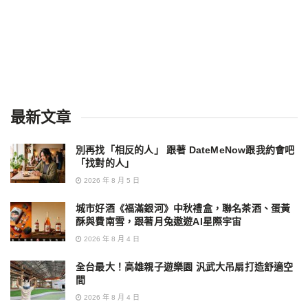
最新文章
別再找「相反的人」 跟著 DateMeNow跟我約會吧
「找對的人」
2026 年 8 月 5 日
城市好酒《福滿銀河》中秋禮盒，聯名茶酒、蛋黃
酥與費南雪，跟著月兔遨遊AI星際宇宙
2026 年 8 月 4 日
全台最大！高雄親子遊樂園 汎武大吊扇打造舒適空
間
2026 年 8 月 4 日