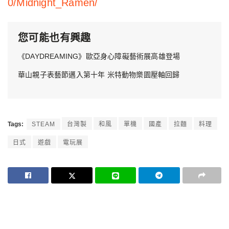
0/Midnight_Ramen/
您可能也有興趣
《DAYDREAMING》歐亞身心障礙藝術展高雄登場
華山親子表藝節邁入第十年 米特動物樂園壓軸回歸
Tags:
STEAM
台灣製
和風
單機
國產
拉麵
料理
日式
遊戲
電玩展