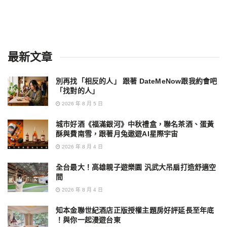
最新文章
別再找「相反的人」 跟著 DateMeNow跟我約會吧
「找對的人」
2026 年 8 月 5 日
城市好酒《福滿銀河》中秋禮盒，聯名茶酒、蛋黃
酥與費南雪，跟著月兔遨遊AI星際宇宙
2026 年 8 月 4 日
全台最大！高雄親子遊樂園 汎武大吊扇打造舒適空
間
2026 年 8 月 4 日
知本金聯世紀酒店正版授權主題房好評延長至年底
！與你一起漫遊台東