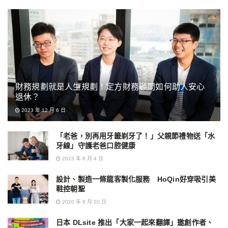
財務規劃就是人生規劃！定方財務顧問如何助人安心
退休？
2023 年 12 月 6 日
「老爸，別再用牙籤剃牙了！」父親節禮物送「水
牙線」守護老爸口腔健康
2023 年 8 月 4 日
設計、製造一條龍客製化服務 HoQin好穿吸引美
鞋控朝聖
2020 年 8 月 20 日
日本 DLsite 推出「大家一起來翻譯」邀創作者、