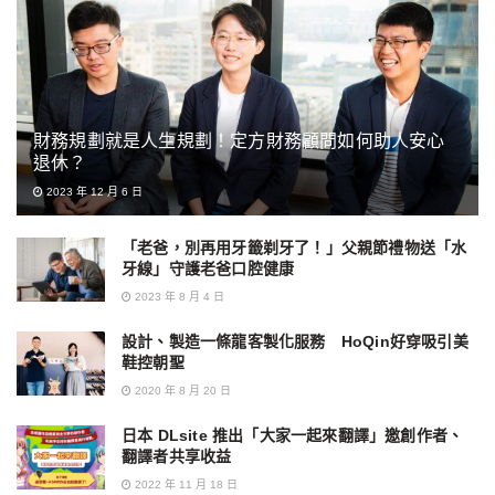
財務規劃就是人生規劃！定方財務顧問如何助人安心
退休？
2023 年 12 月 6 日
「老爸，別再用牙籤剃牙了！」父親節禮物送「水
牙線」守護老爸口腔健康
2023 年 8 月 4 日
設計、製造一條龍客製化服務 HoQin好穿吸引美
鞋控朝聖
2020 年 8 月 20 日
日本 DLsite 推出「大家一起來翻譯」邀創作者、
翻譯者共享收益
2022 年 11 月 18 日