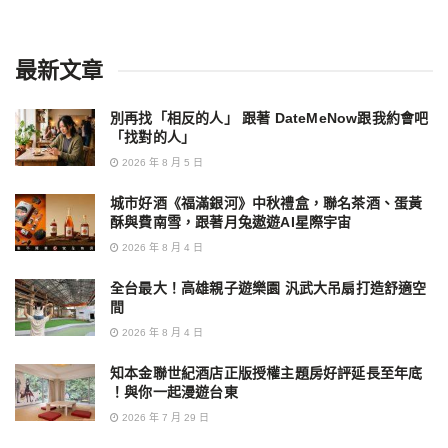
最新文章
別再找「相反的人」 跟著 DateMeNow跟我約會吧
「找對的人」
2026 年 8 月 5 日
城市好酒《福滿銀河》中秋禮盒，聯名茶酒、蛋黃
酥與費南雪，跟著月兔遨遊AI星際宇宙
2026 年 8 月 4 日
全台最大！高雄親子遊樂園 汎武大吊扇打造舒適空
間
2026 年 8 月 4 日
知本金聯世紀酒店正版授權主題房好評延長至年底
！與你一起漫遊台東
2026 年 7 月 29 日