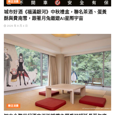
樂活消費
城市好酒《福滿銀河》中秋禮盒，聯名茶酒、蛋黃
酥與費南雪，跟著月兔遨遊AI星際宇宙
2026 年 8 月 4 日
樂活消費