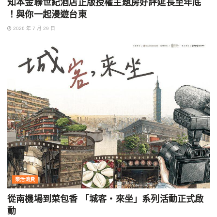
知本金聯世紀酒店正版授權主題房好評延長至年底
！與你一起漫遊台東
2026 年 7 月 29 日
樂活消費
從南機場到菜包香 「城客・來坐」系列活動正式啟
動