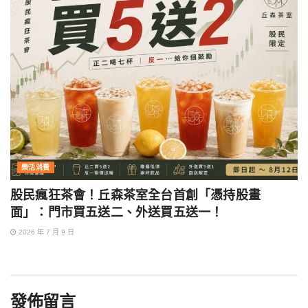
樂活消費
股民瘋狂茶會！丘森茶室全台首創「憑持股畫
面」：門市買五送二、外送買五送一！
2026 年 7 月 9 日
發佈留言