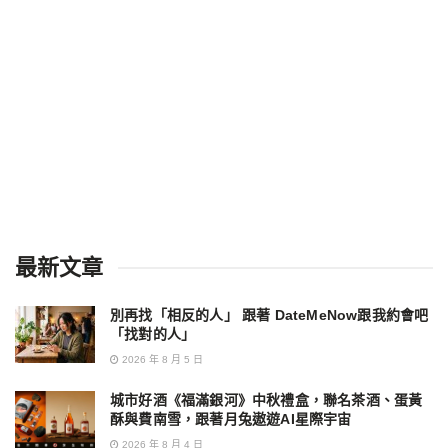
最新文章
別再找「相反的人」 跟著 DateMeNow跟我約會吧
「找對的人」
2026 年 8 月 5 日
城市好酒《福滿銀河》中秋禮盒，聯名茶酒、蛋黃
酥與費南雪，跟著月兔遨遊AI星際宇宙
2026 年 8 月 4 日