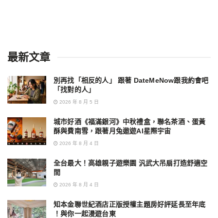
最新文章
別再找「相反的人」 跟著 DateMeNow跟我約會吧
「找對的人」
2026 年 8 月 5 日
城市好酒《福滿銀河》中秋禮盒，聯名茶酒、蛋黃
酥與費南雪，跟著月兔遨遊AI星際宇宙
2026 年 8 月 4 日
全台最大！高雄親子遊樂園 汎武大吊扇打造舒適空
間
2026 年 8 月 4 日
知本金聯世紀酒店正版授權主題房好評延長至年底
！與你一起漫遊台東