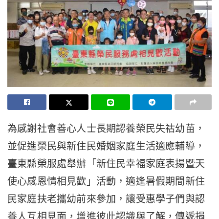
為感謝社會善心人士長期認養榮民失祜幼苗，
並促進榮民與新住民婚姻家庭生活適應輔導，
臺東縣榮服處舉辦「新住民幸福家庭表揚暨天
使心感恩情相見歡」活動，適逢暑假期間新住
民家庭扶老攜幼前來參加，讓受惠學子們與認
養人互相見面，增進彼此認識與了解，傳遞捐