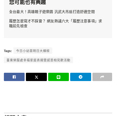
您可能也有興趣
全台最大！高雄親子遊樂園 汎武大吊扇打造舒適空間
履歷怎麼寫才不踩雷？ 網友熱議六大「履歷注意事項」求
職前先檢查
Tags:
今日小幼苗明日大棟樑
臺東榮服處幸福家庭表揚暨感恩相見歡活動