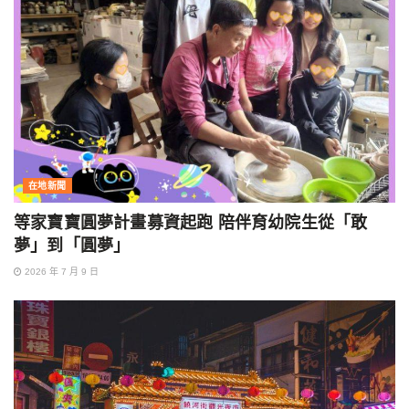
在地新聞
等家寶寶圓夢計畫募資起跑 陪伴育幼院生從「敢
夢」到「圓夢」
2026 年 7 月 9 日