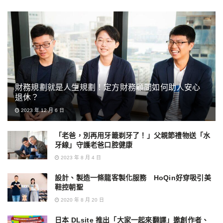
財務規劃就是人生規劃！定方財務顧問如何助人安心
退休？
2023 年 12 月 6 日
「老爸，別再用牙籤剃牙了！」父親節禮物送「水
牙線」守護老爸口腔健康
2023 年 8 月 4 日
設計、製造一條龍客製化服務 HoQin好穿吸引美
鞋控朝聖
2020 年 8 月 20 日
日本 DLsite 推出「大家一起來翻譯」邀創作者、