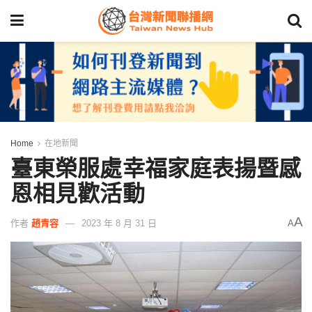
Home
在地新聞
臺東榮服處幸福家庭表揚暨感
恩相見歡活動
A
作者
趙青容
2023 年 8 月 31 日
A