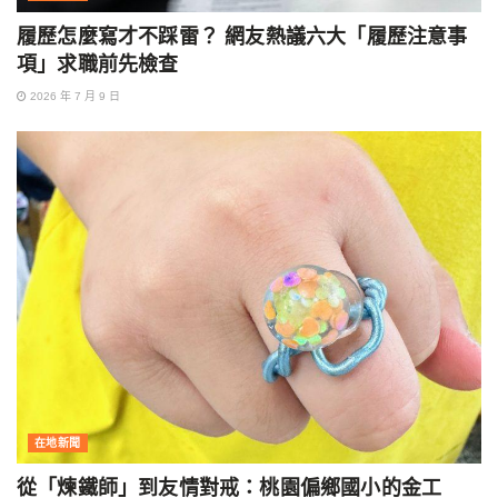
履歷怎麼寫才不踩雷？ 網友熱議六大「履歷注意事
項」求職前先檢查
2026 年 7 月 9 日
在地新聞
從「煉鐵師」到友情對戒：桃園偏鄉國小的金工