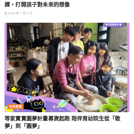
課，打開孩子對未來的想像
2026 年 7 月 9 日
在地新聞
等家寶寶圓夢計畫募資起跑 陪伴育幼院生從「敢
夢」到「圓夢」