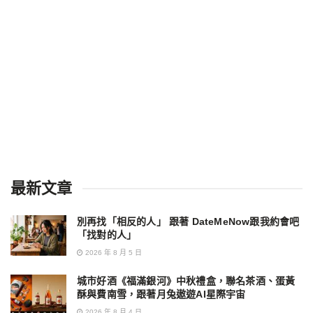
最新文章
別再找「相反的人」 跟著 DateMeNow跟我約會吧
「找對的人」
2026 年 8 月 5 日
城市好酒《福滿銀河》中秋禮盒，聯名茶酒、蛋黃
酥與費南雪，跟著月兔遨遊AI星際宇宙
2026 年 8 月 4 日