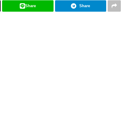
Share
Share