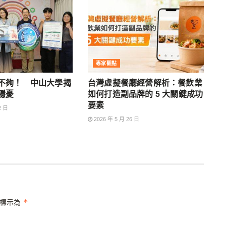
專家觀點
不夠！ 中山大學揭
台灣虛擬餐廳經營解析：餐飲業
隱憂
如何打造副品牌的 5 大關鍵成功
要素
2 日
2026 年 5 月 26 日
*
位標示為