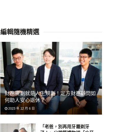
編輯隨機精選
財務規劃就是人生規劃！定方財務顧問如
何助人安心退休？
2023 年 12 月 6 日
「老爸，別再用牙籤剃牙