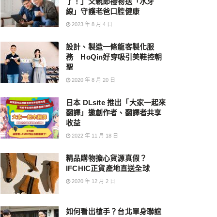
了！」父親節禮物送「水牙
線」守護老爸口腔健康
2023 年 8 月 4 日
設計、製造一條龍客製化服
務 HoQin好穿吸引美鞋控朝
聖
2020 年 8 月 20 日
日本 DLsite 推出「大家一起來
翻譯」邀創作者、翻譯者共享
收益
2022 年 11 月 18 日
精品購物擔心貨源真假？
IFCHIC正貨產地直送全球
2020 年 12 月 2 日
如何看出槍手？台北單身聯誼