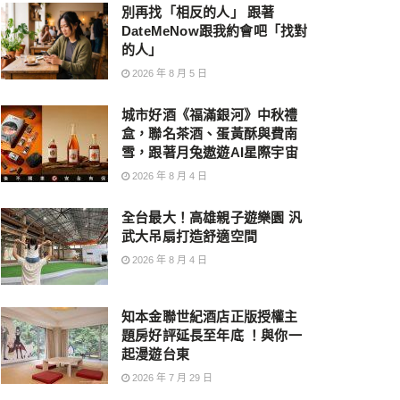
別再找「相反的人」 跟著
DateMeNow跟我約會吧「找對
的人」
2026 年 8 月 5 日
城市好酒《福滿銀河》中秋禮
盒，聯名茶酒、蛋黃酥與費南
雪，跟著月兔遨遊AI星際宇宙
2026 年 8 月 4 日
全台最大！高雄親子遊樂園 汎
武大吊扇打造舒適空間
2026 年 8 月 4 日
知本金聯世紀酒店正版授權主
題房好評延長至年底 ！與你一
起漫遊台東
2026 年 7 月 29 日