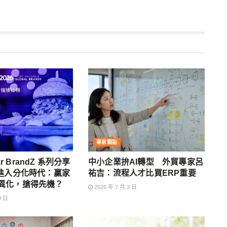
專家觀點
tar BrandZ 系列分享
中小企業拚AI轉型 外貿專家呂
牌進入分化時代：贏家
祐吉：流程人才比買ERP重要
異化，搶得先機？
2026 年 7 月 3 日
9 日