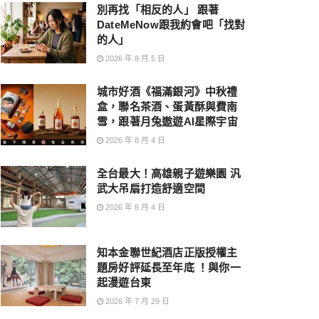
別再找「相反的人」 跟著
DateMeNow跟我約會吧「找對
的人」
2026 年 8 月 5 日
城市好酒《福滿銀河》中秋禮
盒，聯名茶酒、蛋黃酥與費南
雪，跟著月兔遨遊AI星際宇宙
2026 年 8 月 4 日
全台最大！高雄親子遊樂園 汎
武大吊扇打造舒適空間
2026 年 8 月 4 日
知本金聯世紀酒店正版授權主
題房好評延長至年底 ！與你一
起漫遊台東
2026 年 7 月 29 日