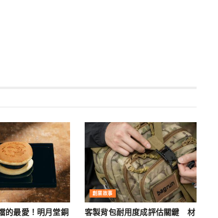
創業故事
噹的最愛！明月堂銅
客製背包耐用度成評估關鍵 材