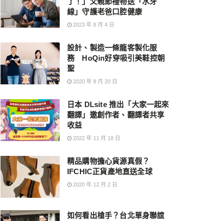
了！」父親節禮物送「水牙
線」守護老爸口腔健康
2023 年 8 月 4 日
設計、製造一條龍客製化服
務 HoQin好穿吸引美鞋控朝
聖
2020 年 8 月 20 日
日本 DLsite 推出「大家一起來
翻譯」邀創作者、翻譯者共享
收益
2022 年 11 月 18 日
精品購物擔心貨源真假？
IFCHIC正貨產地直送全球
2020 年 12 月 2 日
如何看出槍手？台北單身聯誼