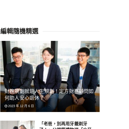
編輯隨機精選
財務規劃就是人生規劃！定方財務顧問如
何助人安心退休？
2023 年 12 月 6 日
「老爸，別再用牙籤剃牙