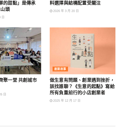
單的甜點」是傳承
料選擇與結構配置受關注
人山頭
2026 年 3 月 20 日
0 日
創業故事
齊聚一堂 共創城市
做生意有問題、創業遇到挫折，
該找誰聊？《生意的起點》寫給
所有負重前行的小店創業者
26 日
2025 年 12 月 17 日