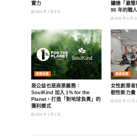
實力
鑼燒「最簡
90 年的職
2026 年 7 月 9 日
2026 年 5 月 2
創業故事
創業故事
是公益也是商業義務：
女性創業者
SoulKind 加入 1% for the
韌性新力量
Planet，打造「對地球負責」的
2025 年 12 月 
獲利模式
2026 年 3 月 2 日