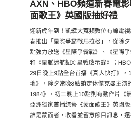
AXN、HBO頻道新春電
面歌王》英國版抽好禮
迎新虎年到！凱擘大寬頻數位有線電視
春推出「星際爭霸戰馬拉松」，從除夕（1
點強力放送《星際爭霸戰》、《星際爭
和《星艦迷航記X:星戰啟示錄》；HBO
29日晚上9點全台首播《真人快打》，
地》，除夕當晚8點鎖定休傑克曼主演
1984》，初二晚上10點則有動作片《無名弒》
亞洲獨家首播綜藝《蒙面歌王》英國版登
誰是蒙面者，收看並留意節目訊息，還