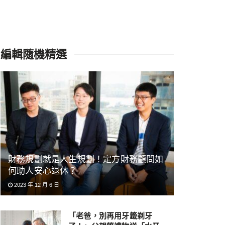
編輯隨機精選
財務規劃就是人生規劃！定方財務顧問如
何助人安心退休？
2023 年 12 月 6 日
「老爸，別再用牙籤剃牙