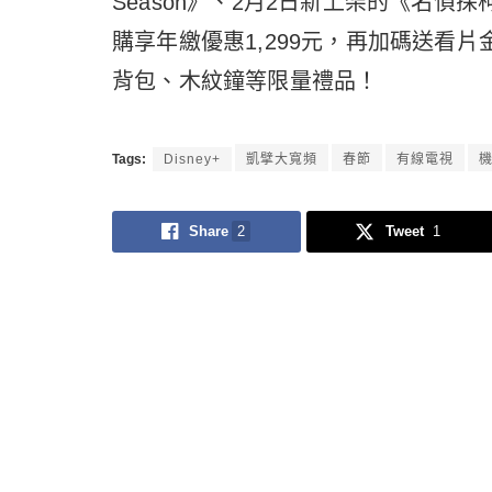
Season》、2月2日新上架的《名偵
購享年繳優惠1,299元，再加碼送看
背包、木紋鐘等限量禮品！
Tags:
Disney+
凱擘大寬頻
春節
有線電視
機
Share
2
Tweet
1