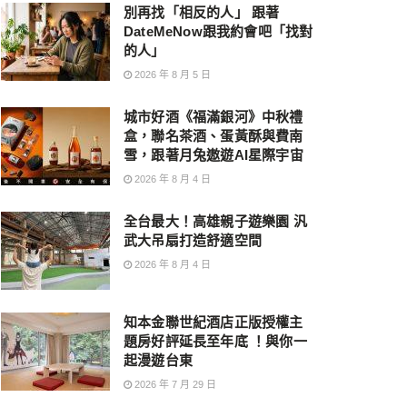
別再找「相反的人」 跟著
DateMeNow跟我約會吧「找對
的人」
2026 年 8 月 5 日
城市好酒《福滿銀河》中秋禮
盒，聯名茶酒、蛋黃酥與費南
雪，跟著月兔遨遊AI星際宇宙
2026 年 8 月 4 日
全台最大！高雄親子遊樂園 汎
武大吊扇打造舒適空間
2026 年 8 月 4 日
知本金聯世紀酒店正版授權主
題房好評延長至年底 ！與你一
起漫遊台東
2026 年 7 月 29 日