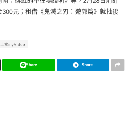
探柯南：緋紅的不在場證明》等，2月28日前訂
片金300元；租借《鬼滅之刃：遊郭篇》就抽後
上盒myVideo
Share
Share