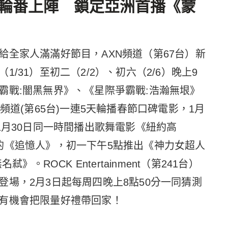
影輪番上陣 鎖定亞洲首播《蒙
給全家人滿滿好節目，AXN頻道（第67台）新
/31）至初二（2/2）、初六（2/6）晚上9
霸戰:闇黑無界》、《星際爭霸戰:浩瀚無垠》
頻道(第65台)一連5天輪播春節口碑電影，1月
1月30日同一時間播出歌舞電影《紐約高
的《追憶人》，初一下午5點推出《神力女超人
。ROCK Entertainment（第241台）
場，2月3日起每周四晚上8點50分一同猜測
有機會把限量好禮帶回家！