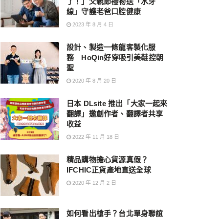
了！」父親節禮物送「水牙
線」守護老爸口腔健康
2023 年 8 月 4 日
設計、製造一條龍客製化服
務 HoQin好穿吸引美鞋控朝
聖
2020 年 8 月 20 日
日本 DLsite 推出「大家一起來
翻譯」邀創作者、翻譯者共享
收益
2022 年 11 月 18 日
精品購物擔心貨源真假？
IFCHIC正貨產地直送全球
2020 年 12 月 2 日
如何看出槍手？台北單身聯誼