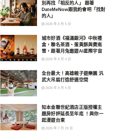
別再找「相反的人」 跟著
DateMeNow跟我約會吧「找對
的人」
2026 年 8 月 5 日
城市好酒《福滿銀河》中秋禮
盒，聯名茶酒、蛋黃酥與費南
雪，跟著月兔遨遊AI星際宇宙
2026 年 8 月 4 日
全台最大！高雄親子遊樂園 汎
武大吊扇打造舒適空間
2026 年 8 月 4 日
知本金聯世紀酒店正版授權主
題房好評延長至年底 ！與你一
起漫遊台東
2026 年 7 月 29 日