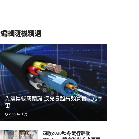
編輯隨機精選
光纖傳輸成關鍵 波克夏超高頻寬接軌元宇
宙
2022 年 1 月 3 日
四款2020秋冬流行鞋款