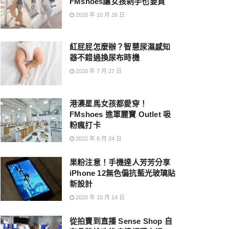
FMshoes讓女孩剁手也要買
2020 年 10 月 26 日
紅屁屁怎麼辦？智慧尿濕感知
器不錯過換尿布時機
2020 年 7 月 27 日
港澳星馬女孩都愛穿！
FMshoes 進軍麗寶 Outlet 吸
粉瘋打卡
2022 年 8 月 24 日
果粉注意！手機達人芳芳分享
iPhone 12無色偏抗藍光玻璃貼
新設計
2020 年 10 月 14 日
從拍賣到直播 Sense Shop 自