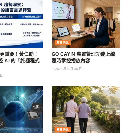
產業快訊
文更重要！黃仁勳：
GO CAYIN 裝置管理功能上線
 AI 的「終極程式
隨時掌控播放內容
2026 年 6 月 30 日
 日
產業快訊