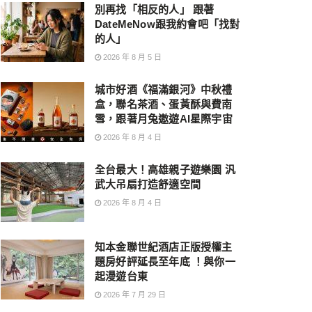
別再找「相反的人」 跟著
DateMeNow跟我約會吧「找對
的人」
2026 年 8 月 5 日
城市好酒《福滿銀河》中秋禮
盒，聯名茶酒、蛋黃酥與費南
雪，跟著月兔遨遊AI星際宇宙
2026 年 8 月 4 日
全台最大！高雄親子遊樂園 汎
武大吊扇打造舒適空間
2026 年 8 月 4 日
知本金聯世紀酒店正版授權主
題房好評延長至年底 ！與你一
起漫遊台東
2026 年 7 月 29 日