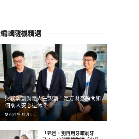
編輯隨機精選
財務規劃就是人生規劃！定方財務顧問如
何助人安心退休？
2023 年 12 月 6 日
「老爸，別再用牙籤剃牙