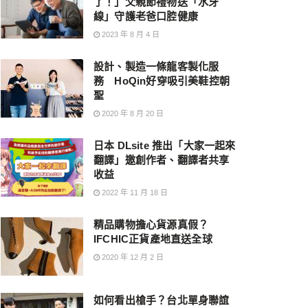
了！」父親節禮物送「水牙
線」守護老爸口腔健康
2023 年 8 月 4 日
設計、製造一條龍客製化服
務 HoQin好穿吸引美鞋控朝
聖
2020 年 8 月 20 日
日本 DLsite 推出「大家一起來
翻譯」邀創作者、翻譯者共享
收益
2022 年 11 月 18 日
精品購物擔心貨源真假？
IFCHIC正貨產地直送全球
2020 年 12 月 2 日
如何看出槍手？台北單身聯誼