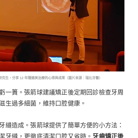
究生，分享 12 年隱適美治療的心得與成果（圖片來源：瑞比牙醫）
虧一簣。張箭球建議矯正後定期回診檢查牙周
滋生過多細菌，維持口腔健康。
牙縫造成。張箭球提供了簡單方便的小方法：
潔牙縫，更徹底清潔口腔又省時。
牙齒矯正後