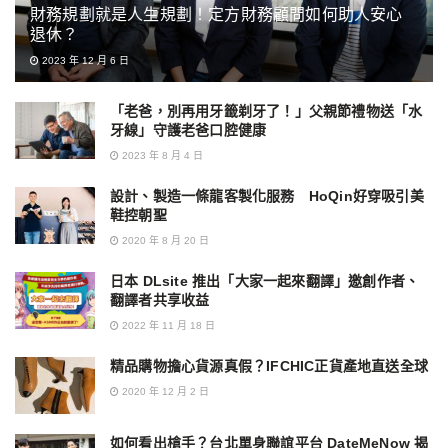
財務規劃就是人生規劃！定方財務顧問如何助人安心
退休？
2023 年 12 月 6 日
「老爸，別再用牙籤剃牙了！」父親節禮物送「水
牙線」守護老爸口腔健康
2023 年 8 月 4 日
設計、製造一條龍客製化服務 HoQin好穿吸引美
鞋控朝聖
2020 年 8 月 20 日
日本 DLsite 推出「大家一起來翻譯」邀創作者、
翻譯者共享收益
2022 年 11 月 18 日
精品購物擔心貨源真假？IFCHIC正貨產地直送全球
2020 年 12 月 2 日
如何看出槍手？台北單身聯誼平台 DateMeNow 揭