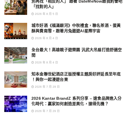
別再找「相反的人」 跟著 DateMeNow跟我約會吧
「找對的人」
2026 年 8 月 5 日
城市好酒《福滿銀河》中秋禮盒，聯名茶酒、蛋黃
酥與費南雪，跟著月兔遨遊AI星際宇宙
2026 年 8 月 4 日
全台最大！高雄親子遊樂園 汎武大吊扇打造舒適空
間
2026 年 8 月 4 日
知本金聯世紀酒店正版授權主題房好評延長至年底
！與你一起漫遊台東
2026 年 7 月 29 日
2026 Kantar BrandZ 系列分享 – 速食品牌進入分
化時代：贏家如何創造差異化，搶得先機？
2026 年 7 月 29 日