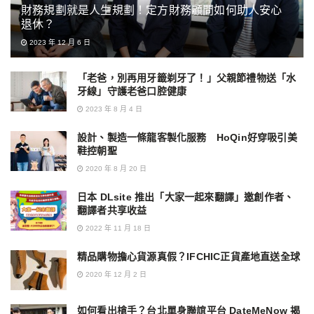
財務規劃就是人生規劃！定方財務顧問如何助人安心
退休？
2023 年 12 月 6 日
「老爸，別再用牙籤剃牙了！」父親節禮物送「水
牙線」守護老爸口腔健康
2023 年 8 月 4 日
設計、製造一條龍客製化服務 HoQin好穿吸引美
鞋控朝聖
2020 年 8 月 20 日
日本 DLsite 推出「大家一起來翻譯」邀創作者、
翻譯者共享收益
2022 年 11 月 18 日
精品購物擔心貨源真假？IFCHIC正貨產地直送全球
2020 年 12 月 2 日
如何看出槍手？台北單身聯誼平台 DateMeNow 揭