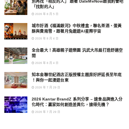
別再找「相反的人」 跟著 DateMeNow跟我約會吧
「找對的人」
2026 年 8 月 5 日
城市好酒《福滿銀河》中秋禮盒，聯名茶酒、蛋黃
酥與費南雪，跟著月兔遨遊AI星際宇宙
2026 年 8 月 4 日
全台最大！高雄親子遊樂園 汎武大吊扇打造舒適空
間
2026 年 8 月 4 日
知本金聯世紀酒店正版授權主題房好評延長至年底
！與你一起漫遊台東
2026 年 7 月 29 日
2026 Kantar BrandZ 系列分享 – 速食品牌進入分
化時代：贏家如何創造差異化，搶得先機？
2026 年 7 月 29 日