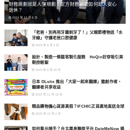
財務規劃就是人生規劃！定方財務顧問如何助人安心
退休？
2023 年 12 月 6 日
「老爸，別再用牙籤剃牙了！」父親節禮物送「水
牙線」守護老爸口腔健康
2023 年 8 月 4 日
設計、製造一條龍客製化服務 HoQin好穿吸引美
鞋控朝聖
2020 年 8 月 20 日
日本 DLsite 推出「大家一起來翻譯」邀創作者、
翻譯者共享收益
2022 年 11 月 18 日
精品購物擔心貨源真假？IFCHIC正貨產地直送全球
2020 年 12 月 2 日
如何看出槍手？台北單身聯誼平台 DateMeNow 揭