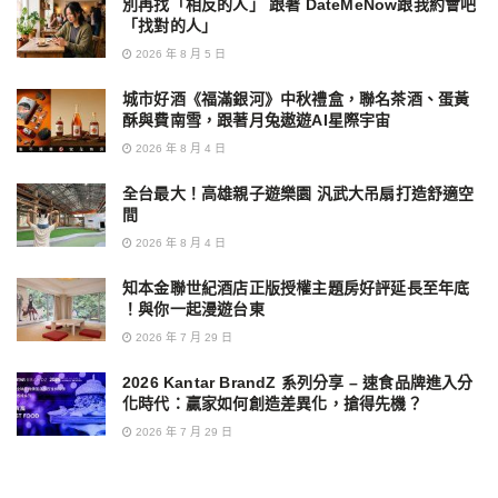
別再找「相反的人」 跟著 DateMeNow跟我約會吧
「找對的人」
2026 年 8 月 5 日
城市好酒《福滿銀河》中秋禮盒，聯名茶酒、蛋黃
酥與費南雪，跟著月兔遨遊AI星際宇宙
2026 年 8 月 4 日
全台最大！高雄親子遊樂園 汎武大吊扇打造舒適空
間
2026 年 8 月 4 日
知本金聯世紀酒店正版授權主題房好評延長至年底
！與你一起漫遊台東
2026 年 7 月 29 日
2026 Kantar BrandZ 系列分享 – 速食品牌進入分
化時代：贏家如何創造差異化，搶得先機？
2026 年 7 月 29 日