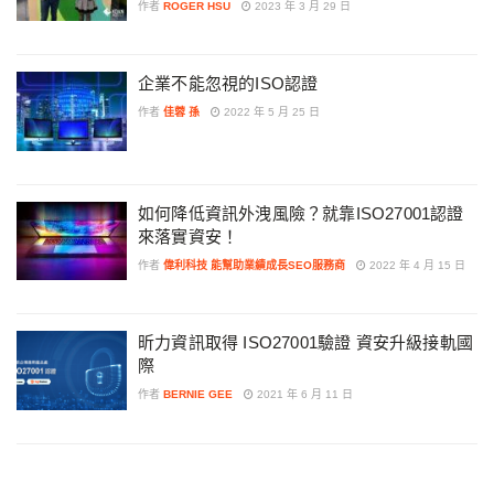
作者
ROGER HSU
2023 年 3 月 29 日
企業不能忽視的ISO認證
作者
佳蓉 孫
2022 年 5 月 25 日
如何降低資訊外洩風險？就靠ISO27001認證
來落實資安！
作者
偉利科技 能幫助業績成長SEO服務商
2022 年 4 月 15 日
昕力資訊取得 ISO27001驗證 資安升級接軌國
際
作者
BERNIE GEE
2021 年 6 月 11 日