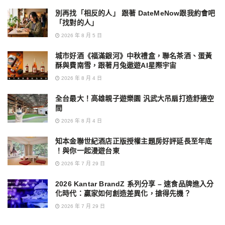
別再找「相反的人」 跟著 DateMeNow跟我約會吧
「找對的人」
2026 年 8 月 5 日
城市好酒《福滿銀河》中秋禮盒，聯名茶酒、蛋黃
酥與費南雪，跟著月兔遨遊AI星際宇宙
2026 年 8 月 4 日
全台最大！高雄親子遊樂園 汎武大吊扇打造舒適空
間
2026 年 8 月 4 日
知本金聯世紀酒店正版授權主題房好評延長至年底
！與你一起漫遊台東
2026 年 7 月 29 日
2026 Kantar BrandZ 系列分享 – 速食品牌進入分
化時代：贏家如何創造差異化，搶得先機？
2026 年 7 月 29 日