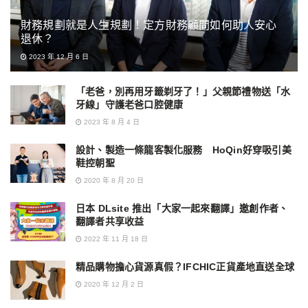
財務規劃就是人生規劃！定方財務顧問如何助人安心
退休？
2023 年 12 月 6 日
「老爸，別再用牙籤剃牙了！」父親節禮物送「水
牙線」守護老爸口腔健康
2023 年 8 月 4 日
設計、製造一條龍客製化服務 HoQin好穿吸引美
鞋控朝聖
2020 年 8 月 20 日
日本 DLsite 推出「大家一起來翻譯」邀創作者、
翻譯者共享收益
2022 年 11 月 18 日
精品購物擔心貨源真假？IFCHIC正貨產地直送全球
2020 年 12 月 2 日