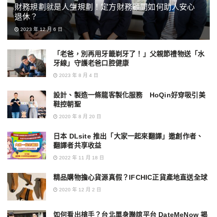
財務規劃就是人生規劃！定方財務顧問如何助人安心
退休？
2023 年 12 月 6 日
「老爸，別再用牙籤剃牙了！」父親節禮物送「水
牙線」守護老爸口腔健康
2023 年 8 月 4 日
設計、製造一條龍客製化服務 HoQin好穿吸引美
鞋控朝聖
2020 年 8 月 20 日
日本 DLsite 推出「大家一起來翻譯」邀創作者、
翻譯者共享收益
2022 年 11 月 18 日
精品購物擔心貨源真假？IFCHIC正貨產地直送全球
2020 年 12 月 2 日
如何看出槍手？台北單身聯誼平台 DateMeNow 揭