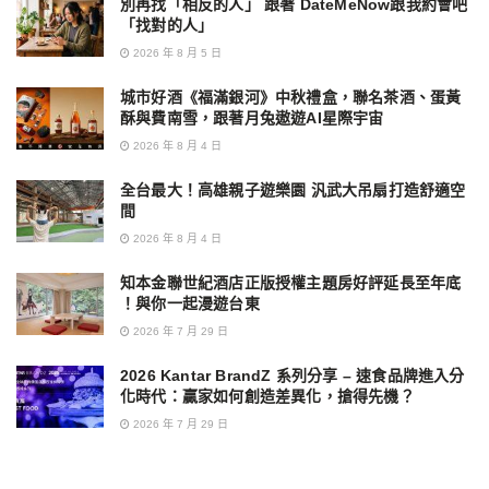
別再找「相反的人」 跟著 DateMeNow跟我約會吧
「找對的人」
2026 年 8 月 5 日
城市好酒《福滿銀河》中秋禮盒，聯名茶酒、蛋黃
酥與費南雪，跟著月兔遨遊AI星際宇宙
2026 年 8 月 4 日
全台最大！高雄親子遊樂園 汎武大吊扇打造舒適空
間
2026 年 8 月 4 日
知本金聯世紀酒店正版授權主題房好評延長至年底
！與你一起漫遊台東
2026 年 7 月 29 日
2026 Kantar BrandZ 系列分享 – 速食品牌進入分
化時代：贏家如何創造差異化，搶得先機？
2026 年 7 月 29 日