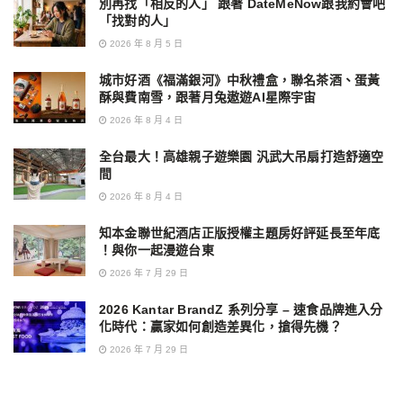
別再找「相反的人」 跟著 DateMeNow跟我約會吧
「找對的人」
2026 年 8 月 5 日
城市好酒《福滿銀河》中秋禮盒，聯名茶酒、蛋黃
酥與費南雪，跟著月兔遨遊AI星際宇宙
2026 年 8 月 4 日
全台最大！高雄親子遊樂園 汎武大吊扇打造舒適空
間
2026 年 8 月 4 日
知本金聯世紀酒店正版授權主題房好評延長至年底
！與你一起漫遊台東
2026 年 7 月 29 日
2026 Kantar BrandZ 系列分享 – 速食品牌進入分
化時代：贏家如何創造差異化，搶得先機？
2026 年 7 月 29 日