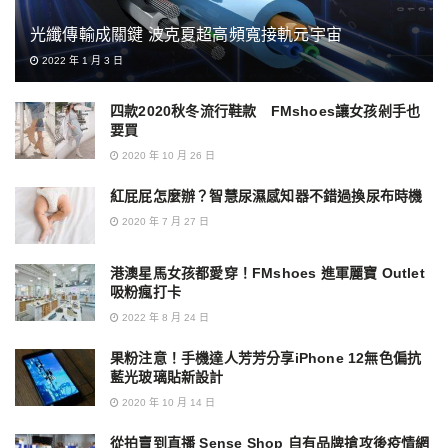
光纖傳輸成關鍵 波克夏超高頻寬接軌元宇宙
2022 年 1 月 3 日
四款2020秋冬流行鞋款 FMshoes讓女孩剁手也
要買
2020 年 10 月 26 日
紅屁屁怎麼辦？智慧尿濕感知器不錯過換尿布時機
2020 年 7 月 27 日
港澳星馬女孩都愛穿！FMshoes 進軍麗寶 Outlet
吸粉瘋打卡
2022 年 8 月 24 日
果粉注意！手機達人芳芳分享iPhone 12無色偏抗
藍光玻璃貼新設計
2020 年 10 月 14 日
從拍賣到直播 Sense Shop 自有品牌搶攻後疫情網