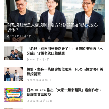
財務規劃就是人生規劃！定方財務顧問如何助人安心
退休？
2023 年 12 月 6 日
「老爸，別再用牙籤剃牙了！」父親節禮物送「水
牙線」守護老爸口腔健康
2023 年 8 月 4 日
設計、製造一條龍客製化服務 HoQin好穿吸引美
鞋控朝聖
2020 年 8 月 20 日
日本 DLsite 推出「大家一起來翻譯」邀創作者、
翻譯者共享收益
2022 年 11 月 18 日