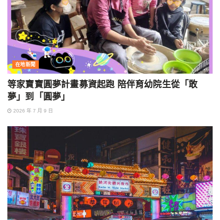
在地新聞
等家寶寶圓夢計畫募資起跑 陪伴育幼院生從「敢
夢」到「圓夢」
2026 年 7 月 9 日