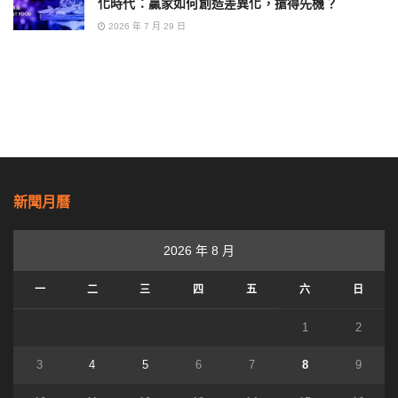
化時代：贏家如何創造差異化，搶得先機？
2026 年 7 月 29 日
新聞月曆
2026 年 8 月
一
二
三
四
五
六
日
1
2
3
4
5
6
7
8
9