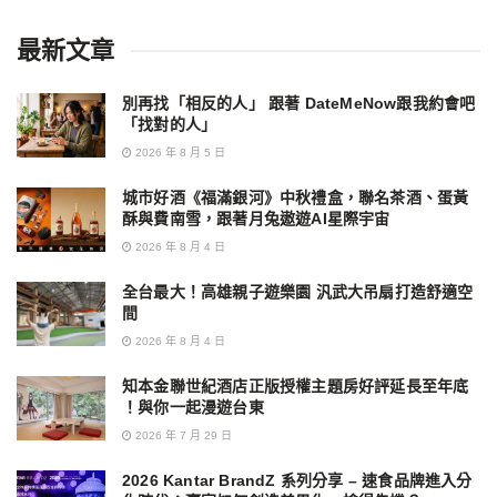
最新文章
別再找「相反的人」 跟著 DateMeNow跟我約會吧
「找對的人」
2026 年 8 月 5 日
城市好酒《福滿銀河》中秋禮盒，聯名茶酒、蛋黃
酥與費南雪，跟著月兔遨遊AI星際宇宙
2026 年 8 月 4 日
全台最大！高雄親子遊樂園 汎武大吊扇打造舒適空
間
2026 年 8 月 4 日
知本金聯世紀酒店正版授權主題房好評延長至年底
！與你一起漫遊台東
2026 年 7 月 29 日
2026 Kantar BrandZ 系列分享 – 速食品牌進入分