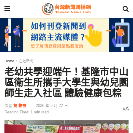
Home
在地新聞
老幼共學迎端午！基隆市中山
區衛生所攜手大學生與幼兒園
師生走入社區 體驗健康包粽
作者
饒 格禔
2026 年 6 月 22 日
A
A
Reading Time: 1 min read