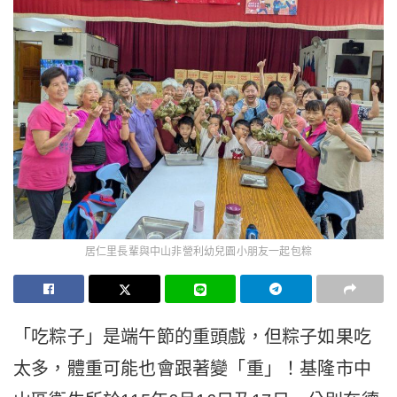
居仁里長輩與中山非營利幼兒園小朋友一起包粽
「吃粽子」是端午節的重頭戲，但粽子如果吃
太多，體重可能也會跟著變「重」！基隆市中