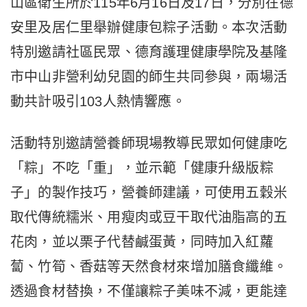
山區衛生所於115年6月16日及17日，分別在德
安里及居仁里舉辦健康包粽子活動。本次活動
特別邀請社區民眾、德育護理健康學院及基隆
市中山非營利幼兒園的師生共同參與，兩場活
動共計吸引103人熱情響應。
活動特別邀請營養師現場教導民眾如何健康吃
「粽」不吃「重」，並示範「健康升級版粽
子」的製作技巧，營養師建議，可使用五穀米
取代傳統糯米、用瘦肉或豆干取代油脂高的五
花肉，並以栗子代替鹹蛋黃，同時加入紅蘿
蔔、竹筍、香菇等天然食材來增加膳食纖維。
透過食材替換，不僅讓粽子美味不減，更能達