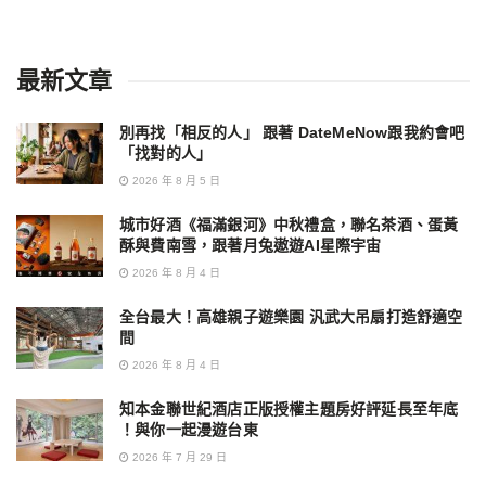
最新文章
別再找「相反的人」 跟著 DateMeNow跟我約會吧
「找對的人」
2026 年 8 月 5 日
城市好酒《福滿銀河》中秋禮盒，聯名茶酒、蛋黃
酥與費南雪，跟著月兔遨遊AI星際宇宙
2026 年 8 月 4 日
全台最大！高雄親子遊樂園 汎武大吊扇打造舒適空
間
2026 年 8 月 4 日
知本金聯世紀酒店正版授權主題房好評延長至年底
！與你一起漫遊台東
2026 年 7 月 29 日