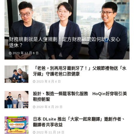
財務規劃就是人生規劃！定方財務顧問如何助人安心
退休？
2023 年 12 月 6 日
「老爸，別再用牙籤剃牙了！」父親節禮物送「水
牙線」守護老爸口腔健康
2023 年 8 月 4 日
設計、製造一條龍客製化服務 HoQin好穿吸引美
鞋控朝聖
2020 年 8 月 20 日
日本 DLsite 推出「大家一起來翻譯」邀創作者、
翻譯者共享收益
2022 年 11 月 18 日