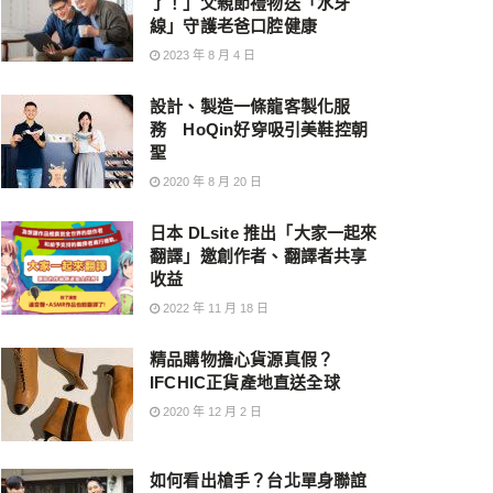
了！」父親節禮物送「水牙
線」守護老爸口腔健康
2023 年 8 月 4 日
設計、製造一條龍客製化服
務 HoQin好穿吸引美鞋控朝
聖
2020 年 8 月 20 日
日本 DLsite 推出「大家一起來
翻譯」邀創作者、翻譯者共享
收益
2022 年 11 月 18 日
精品購物擔心貨源真假？
IFCHIC正貨產地直送全球
2020 年 12 月 2 日
如何看出槍手？台北單身聯誼