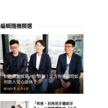
編輯隨機精選
財務規劃就是人生規劃！定方財務顧問如
何助人安心退休？
2023 年 12 月 6 日
「老爸，別再用牙籤剃牙