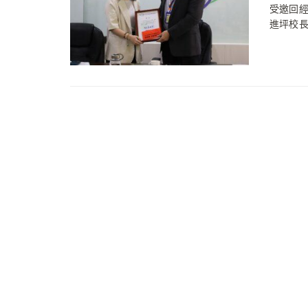
受邀回
進坪校長