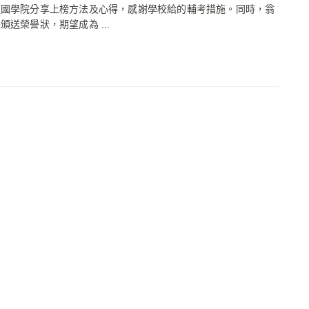
經國學院分享上榜方法及心得，感謝學校給的輔考措施。同時，翁
頒送榮譽狀，期望成為 ...