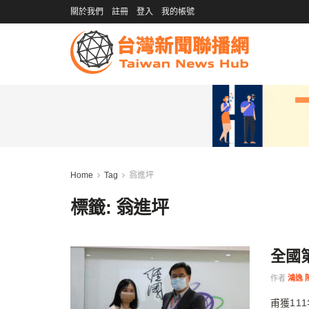
關於我們
註冊
登入
我的帳號
Home
Tag
翁進坪
標籤:
翁進坪
全國
作者
鴻逸 
甫獲11