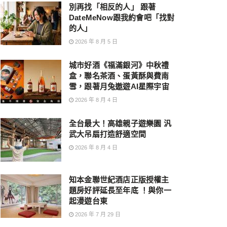
別再找「相反的人」 跟著
DateMeNow跟我約會吧「找對
的人」
2026 年 8 月 5 日
城市好酒《福滿銀河》中秋禮
盒，聯名茶酒、蛋黃酥與費南
雪，跟著月兔遨遊AI星際宇宙
2026 年 8 月 4 日
全台最大！高雄親子遊樂園 汎
武大吊扇打造舒適空間
2026 年 8 月 4 日
知本金聯世紀酒店正版授權主
題房好評延長至年底 ！與你一
起漫遊台東
2026 年 7 月 29 日