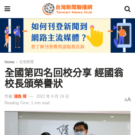
Home
在地新聞
全國第四名回校分享 經國翁
校長頒榮譽狀
作者
鴻逸 陳
2022 年 9 月 19 日
A
A
Reading Time: 1 min read