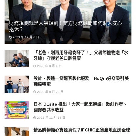
財務規劃就是人生規劃！定方財務顧問如何助人安心
退休？
2023 年 12 月 6 日
「老爸，別再用牙籤剃牙了！」父親節禮物送「水
牙線」守護老爸口腔健康
2023 年 8 月 4 日
設計、製造一條龍客製化服務 HoQin好穿吸引美
鞋控朝聖
2020 年 8 月 20 日
日本 DLsite 推出「大家一起來翻譯」邀創作者、
翻譯者共享收益
2022 年 11 月 18 日
精品購物擔心貨源真假？IFCHIC正貨產地直送全球