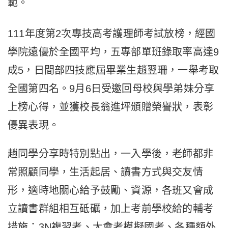
範。
111年度第2次專技高考護理師考試放榜，經國
學院遠優於全國平均，五專部單班錄取率高達9
成5，日間部四技應屆畢業生趙翌珊，一舉考取
全國第四名。9月6日受邀回母校與學弟妹分享
上榜心得，並獲校長翁進坪頒贈榮譽狀，表彰
優異表現。
趙同學分享時特別點出，一入學後，老師都非
常照顧同學，生活起居、讀書方式與交友情
形，適時地關心給予鼓勵、資源，各班又會成
立讀書群組相互砥礪，加上考前學校給的輔考
措施：3N複習考、大會考模擬國考、各種額外