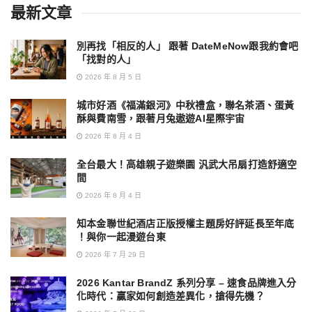
最新文章
別再找「相反的人」 跟著 DateMeNow跟我約會吧
「找對的人」
2026 年 8 月 5 日
城市好酒《福滿銀河》中秋禮盒，聯名茶酒、蛋黃
酥與費南雪，跟著月兔遨遊AI星際宇宙
2026 年 8 月 4 日
全台最大！高雄親子遊樂園 汎武大吊扇打造舒適空
間
2026 年 8 月 4 日
知本金聯世紀酒店正版授權主題房好評延長至年底
！與你一起漫遊台東
2026 年 7 月 29 日
2026 Kantar BrandZ 系列分享 – 速食品牌進入分
化時代：贏家如何創造差異化，搶得先機？