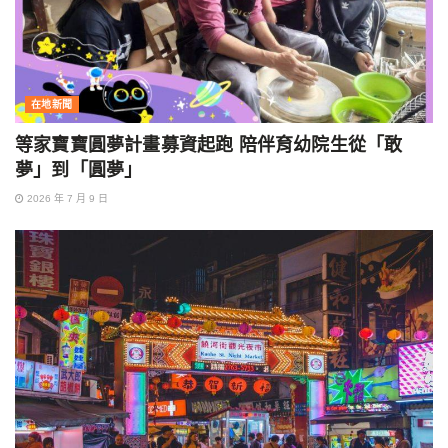
在地新聞
等家寶寶圓夢計畫募資起跑 陪伴育幼院生從「敢
夢」到「圓夢」
2026 年 7 月 9 日