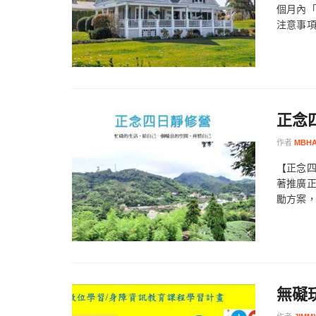
個月內
注意事
正念
作者
MBH
【正念四
著推廣
勵方案，
無礙