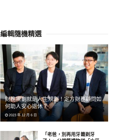
編輯隨機精選
財務規劃就是人生規劃！定方財務顧問如
何助人安心退休？
2023 年 12 月 6 日
「老爸，別再用牙籤剃牙