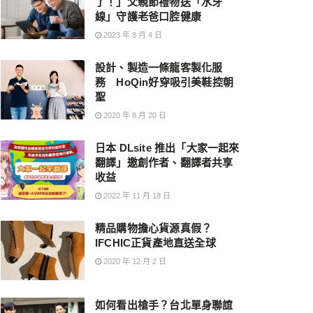
了！」父親節禮物送「水牙
線」守護老爸口腔健康
2023 年 8 月 4 日
設計、製造一條龍客製化服
務 HoQin好穿吸引美鞋控朝
聖
2020 年 8 月 20 日
日本 DLsite 推出「大家一起來
翻譯」邀創作者、翻譯者共享
收益
2022 年 11 月 18 日
精品購物擔心貨源真假？
IFCHIC正貨產地直送全球
2020 年 12 月 2 日
如何看出槍手？台北單身聯誼