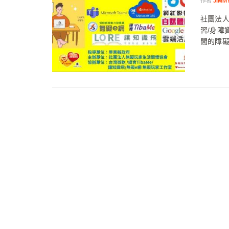
作者
JIMMY
社團法人
習/身障
間的障