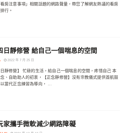
「看房注意事項」相關話題的網路聲量，帶您了解網友熱議的看房
項排行。
四日靜修營 給自己一個喘息的空間
A
2022 年 7 月 25 日
日靜修營】 忙碌的生活，給自己一個喘息的空間，疼惜自己 本
正念、自助助人的初衷，【正念靜修營】沒有宗教儀式提供首航鼓
以當代正念練習為導向， ...
玩家攜手微軟減少網路障礙