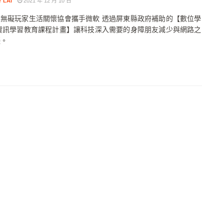
 LAI
2021 年 12 月 10 日
無礙玩家生活關懷協會攜手微軟 透過屏東縣政府補助的【數位學
資訊學習教育課程計畫】讓科技深入需要的身障朋友減少與網路之
礙。