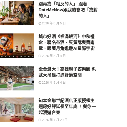
別再找「相反的人」 跟著
DateMeNow跟我約會吧「找對
的人」
2026 年 8 月 5 日
城市好酒《福滿銀河》中秋禮
盒，聯名茶酒、蛋黃酥與費南
雪，跟著月兔遨遊AI星際宇宙
2026 年 8 月 4 日
全台最大！高雄親子遊樂園 汎
武大吊扇打造舒適空間
2026 年 8 月 4 日
知本金聯世紀酒店正版授權主
題房好評延長至年底 ！與你一
起漫遊台東
2026 年 7 月 29 日