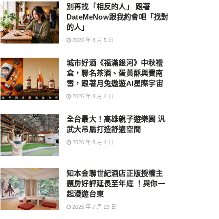
別再找「相反的人」 跟著
DateMeNow跟我約會吧「找對
的人」
2026 年 8 月 5 日
城市好酒《福滿銀河》中秋禮
盒，聯名茶酒、蛋黃酥與費南
雪，跟著月兔遨遊AI星際宇宙
2026 年 8 月 4 日
全台最大！高雄親子遊樂園 汎
武大吊扇打造舒適空間
2026 年 8 月 4 日
知本金聯世紀酒店正版授權主
題房好評延長至年底 ！與你一
起漫遊台東
2026 年 7 月 29 日