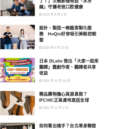
了！」父親節禮物送「水牙
線」守護老爸口腔健康
2023 年 8 月 4 日
設計、製造一條龍客製化服
務 HoQin好穿吸引美鞋控朝
聖
2020 年 8 月 20 日
日本 DLsite 推出「大家一起來
翻譯」邀創作者、翻譯者共享
收益
2022 年 11 月 18 日
精品購物擔心貨源真假？
IFCHIC正貨產地直送全球
2020 年 12 月 2 日
如何看出槍手？台北單身聯誼