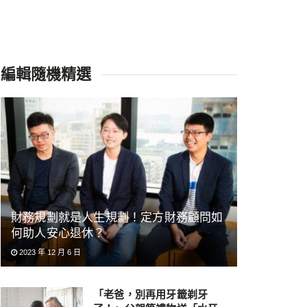
編輯隨機精選
財務規劃就是人生規劃！定方財務顧問如
何助人安心退休？
2023 年 12 月 6 日
「老爸，別再用牙籤剃牙