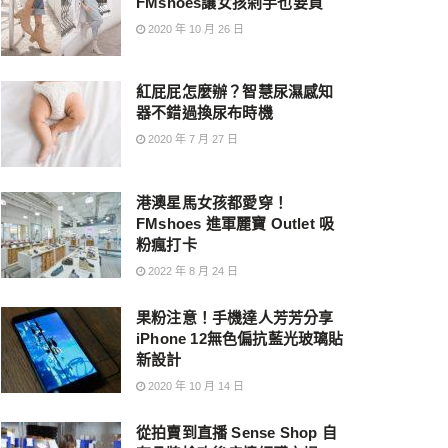
FMshoes讓女孩剁手也要買
2020 年 10 月 26 日
紅屁屁怎麼辦？智慧尿濕感知
器不錯過換尿布時機
2020 年 7 月 27 日
港澳星馬女孩都愛穿！
FMshoes 進軍麗寶 Outlet 吸
粉瘋打卡
2022 年 8 月 24 日
果粉注意！手機達人芳芳分享
iPhone 12無色偏抗藍光玻璃貼
新設計
2020 年 10 月 14 日
從拍賣到直播 Sense Shop 自