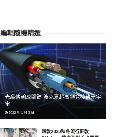
編輯隨機精選
光纖傳輸成關鍵 波克夏超高頻寬接軌元宇
宙
2022 年 1 月 3 日
四款2020秋冬流行鞋款