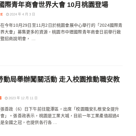
24國際青年商會世界大會 10月桃園登場
CE
2024 年 4 月 3 日
在今年10月29日至11月2日於桃園會展中心舉行的「2024國際青
世界大會」募集更多的資源，桃園市中壢國際青年商會日前舉行啟
暨招商說明會， ...
勞動局舉辦闖關活動 走入校園推動職安教
楊
2023 年 12 月 11 日
長張善政（6）日下午前往龍潭區，出席「校園職安扎根安全提升
者會」。張善政表示，桃園是工業大城，目前一年工業產值超過4
是全國之冠，也提供各行各 ...