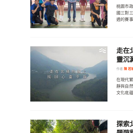
桃園市
國三對三
週的賽事吸
走在
靈沉
作者
陳 若
在現代
靜與自
文化底
探索
題遊