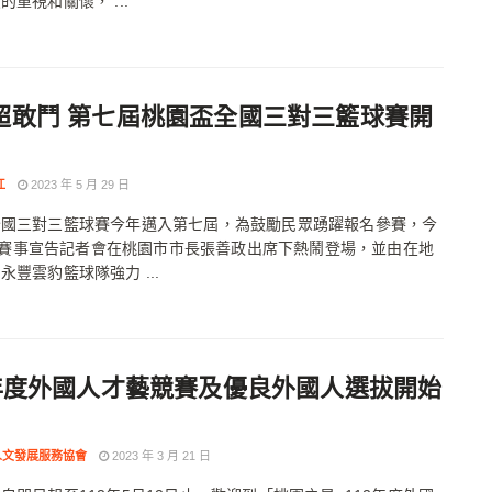
的重視和關懷， ...
超敢鬥 第七屆桃園盃全國三對三籃球賽開
江
2023 年 5 月 29 日
全國三對三籃球賽今年邁入第七屆，為鼓勵民眾踴躍報名參賽，今
26)賽事宣告記者會在桃園市市長張善政出席下熱鬧登場，並由在地
永豐雲豹籃球隊強力 ...
2年度外國人才藝競賽及優良外國人選拔開始
人文發展服務協會
2023 年 3 月 21 日