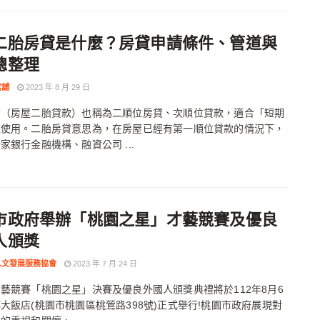
二胎房貸是什麼？房貸申請條件、管道與
總整理
當舖
2023 年 8 月 29 日
貸（房屋二胎貸款）也稱為二順位房貸、次順位貸款，適合「短期
來使用。二胎房貸意思為，在房屋已經有第一順位貸款的情況下，
家銀行金融機構、融資公司 ...
市政府舉辦「桃園之星」才藝競賽及優良
人頒獎
人文發展服務協會
2023 年 7 月 24 日
藝競賽「桃園之星」決賽及優良外國人頒獎典禮將於112年8月6
大飯店(桃園市桃園區桃鶯路398號)正式舉行!桃園市政府展現對