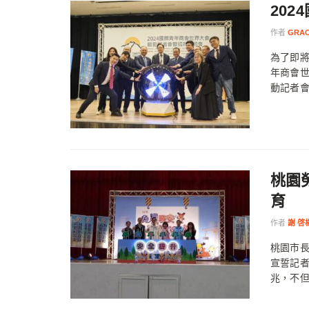
20
作者
GRA
為了即將
年商會
動記者會
桃園
育
作者
謝 啓
桃園市
宣誓記
兆，不但