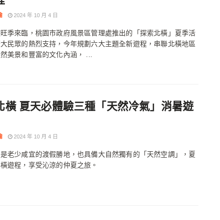
瑜
2024 年 10 月 4 日
遊旺季來臨，桃園市政府風景區管理處推出的「探索北橫」夏季活
廣大民眾的熱烈支持，今年規劃六大主題全新遊程，串聯北橫地區
然美景和豐富的文化內涵， ...
北橫 夏天必體驗三種「天然冷氣」消暑遊
瑜
2024 年 10 月 4 日
只是老少咸宜的渡假勝地，也具備大自然獨有的「天然空調」，夏
北橫遊程，享受沁涼的仲夏之旅。