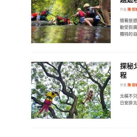
作者
陳 若
隨著旅
動受到
獨特的自
探秘
程
作者
陳 若
北橫不
日安排