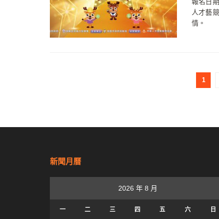
報名日期
人才藝
情。
1
新聞月曆
2026 年 8 月
一
二
三
四
五
六
日