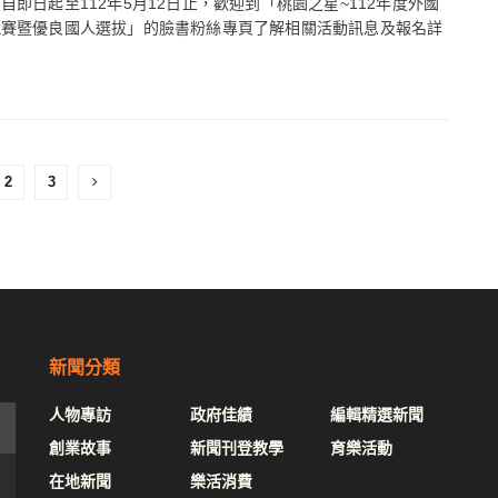
自即日起至112年5月12日止，歡迎到「桃園之星~112年度外國
競賽暨優良國人選拔」的臉書粉絲專頁了解相關活動訊息及報名詳
2
3
新聞分類
人物專訪
政府佳績
編輯精選新聞
創業故事
新聞刊登教學
育樂活動
在地新聞
樂活消費