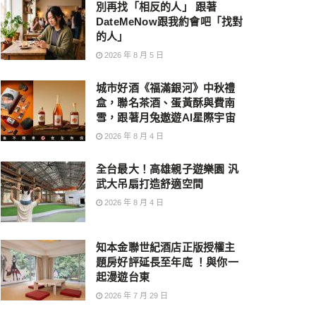
別再找「相反的人」 跟著
DateMeNow跟我約會吧「找對
的人」
2026 年 8 月 5 日
城市好酒《福滿銀河》中秋禮
盒，聯名茶酒、蛋黃酥與費南
雪，跟著月兔遨遊AI星際宇宙
2026 年 8 月 4 日
全台最大！高雄親子遊樂園 汎
武大吊扇打造舒適空間
2026 年 8 月 4 日
知本金聯世紀酒店正版授權主
題房好評延長至年底 ！與你一
起漫遊台東
2026 年 7 月 29 日