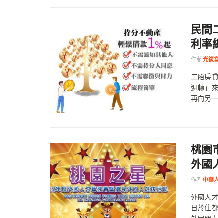
民間
利率
作者
光復
二胎房
週轉」
再向另一
桃園
外國
作者
中華
外國人才
日於住都