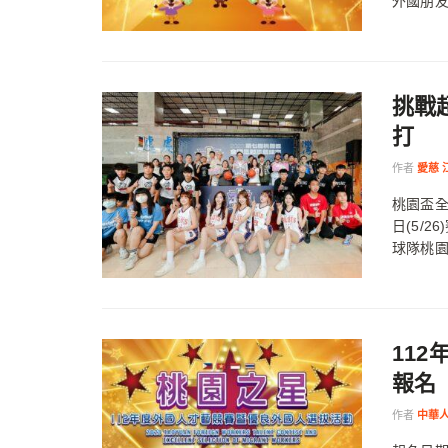
外國朋友
挑戰
打
作者
愛慈 
桃園盃
日(5/
球隊桃園
11
報名
作者
中華