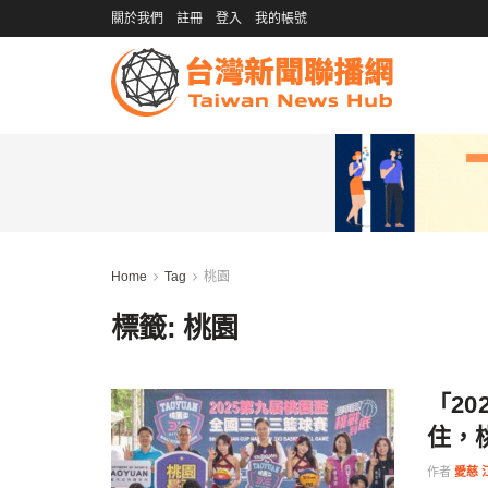
關於我們
註冊
登入
我的帳號
Home
Tag
桃園
標籤:
桃園
「2
住，
作者
愛慈 