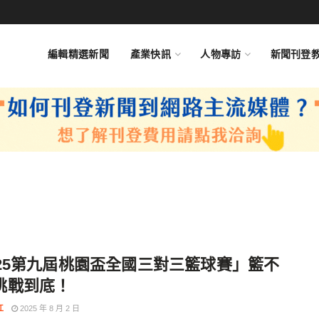
編輯精選新聞
產業快訊
人物專訪
新聞刊登
025第九屆桃園盃全國三對三籃球賽」籃不
桃戰到底！
江
2025 年 8 月 2 日