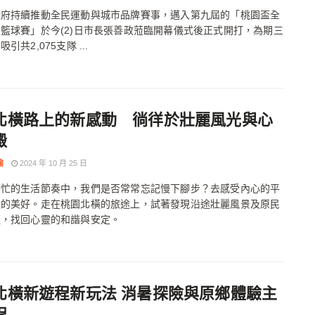
政府持續推動全民運動與城市品牌賽事，邁入第九屆的「桃園盃全
籃球賽」於今(2)日市長張善政蒞臨開幕儀式後正式開打，為期三
引共2,075支隊 ...
北橫路上的新感動 徜徉於壯麗風光與心
澱
瑜
2024 年 10 月 25 日
繁忙的生活節奏中，我們是否常常忘記慢下腳步？去感受內心的平
然的美好。走在桃園北橫的旅途上，試著發現沿途壯麗風景及原民
蘊，找回心靈的和諧與安定。
北橫新遊程新玩法 消暑探險與原鄉體驗主
程