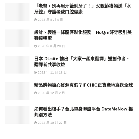
「老爸，別再用牙籤剃牙了！」父親節禮物送「水
牙線」守護老爸口腔健康
2023 年 8 月 4 日
設計、製造一條龍客製化服務 HoQin好穿吸引美
鞋控朝聖
2020 年 8 月 20 日
日本 DLsite 推出「大家一起來翻譯」邀創作者、
翻譯者共享收益
2022 年 11 月 18 日
精品購物擔心貨源真假？IFCHIC正貨產地直送全球
2020 年 12 月 2 日
如何看出槍手？台北單身聯誼平台 DateMeNow 揭
判別方法
2022 年 10 月 27 日