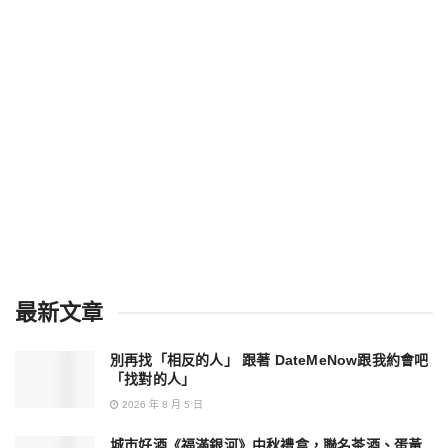
最新文章
別再找「相反的人」 跟著 DateMeNow跟我約會吧
「找對的人」
2026 年 8 月 5 日
城市好酒《福滿銀河》中秋禮盒，聯名茶酒、蛋黃