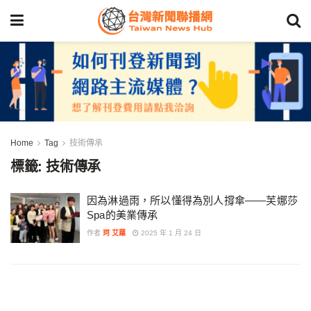
Home
Tag
技術傳承
標籤:
技術傳承
因為淋過雨，所以懂得為別人撐傘——芙娜莎
Spa的美業傳承
作者
珂 艾蘿
2025 年 1 月 24 日