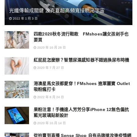
光纖傳輸成關鍵 波克夏超高頻寬接軌元宇宙
2022 年 1 月 3 日
四款2020秋冬流行鞋款 FMshoes讓女孩剁手也
要買
2020 年 10 月 26 日
紅屁屁怎麼辦？智慧尿濕感知器不錯過換尿布時機
2020 年 7 月 27 日
港澳星馬女孩都愛穿！FMshoes 進軍麗寶 Outlet
吸粉瘋打卡
2022 年 8 月 24 日
果粉注意！手機達人芳芳分享iPhone 12無色偏抗
藍光玻璃貼新設計
2020 年 10 月 14 日
從拍賣到直播 Sense Shop 自有品牌搶攻後疫情網