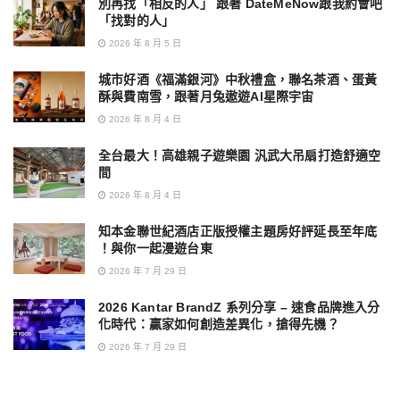
別再找「相反的人」 跟著 DateMeNow跟我約會吧
「找對的人」
2026 年 8 月 5 日
城市好酒《福滿銀河》中秋禮盒，聯名茶酒、蛋黃
酥與費南雪，跟著月兔遨遊AI星際宇宙
2026 年 8 月 4 日
全台最大！高雄親子遊樂園 汎武大吊扇打造舒適空
間
2026 年 8 月 4 日
知本金聯世紀酒店正版授權主題房好評延長至年底
！與你一起漫遊台東
2026 年 7 月 29 日
2026 Kantar BrandZ 系列分享 – 速食品牌進入分
化時代：贏家如何創造差異化，搶得先機？
2026 年 7 月 29 日