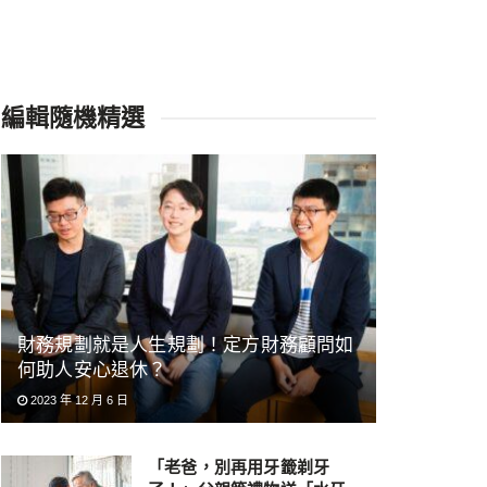
編輯隨機精選
財務規劃就是人生規劃！定方財務顧問如
何助人安心退休？
2023 年 12 月 6 日
「老爸，別再用牙籤剃牙