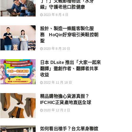
了！」父親節禮物送「水牙
線」守護老爸口腔健康
2023 年 8 月 4 日
設計、製造一條龍客製化服
務 HoQin好穿吸引美鞋控朝
聖
2020 年 8 月 20 日
日本 DLsite 推出「大家一起來
翻譯」邀創作者、翻譯者共享
收益
2022 年 11 月 18 日
精品購物擔心貨源真假？
IFCHIC正貨產地直送全球
2020 年 12 月 2 日
如何看出槍手？台北單身聯誼