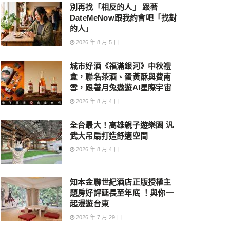
別再找「相反的人」 跟著
DateMeNow跟我約會吧「找對
的人」
2026 年 8 月 5 日
城市好酒《福滿銀河》中秋禮
盒，聯名茶酒、蛋黃酥與費南
雪，跟著月兔遨遊AI星際宇宙
2026 年 8 月 4 日
全台最大！高雄親子遊樂園 汎
武大吊扇打造舒適空間
2026 年 8 月 4 日
知本金聯世紀酒店正版授權主
題房好評延長至年底 ！與你一
起漫遊台東
2026 年 7 月 29 日