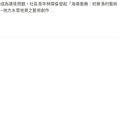
也成為環境問題。社區青年林煒倫發起「海潮藝舞：枋寮漁村藝術
─地方水管地景之藝術創作 ...