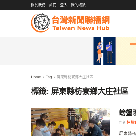
關於我們
註冊
登入
我的帳號
Home
Tag
屏東縣枋寮鄉大庄社區
標籤:
屏東縣枋寮鄉大庄社區
螃蟹
作者
林 煒
屏東縣