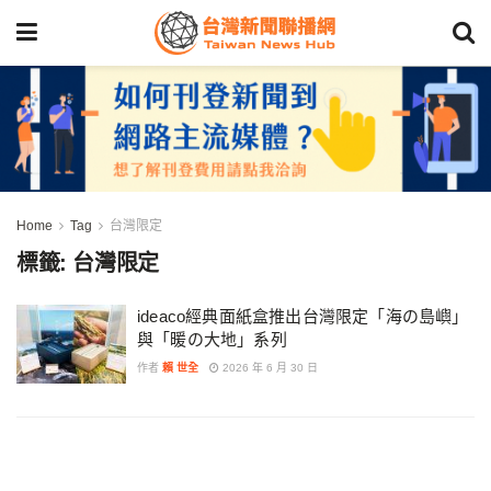
Home
Tag
台灣限定
標籤:
台灣限定
ideaco經典面紙盒推出台灣限定「海の島嶼」
與「暖の大地」系列
作者
賴 世全
2026 年 6 月 30 日