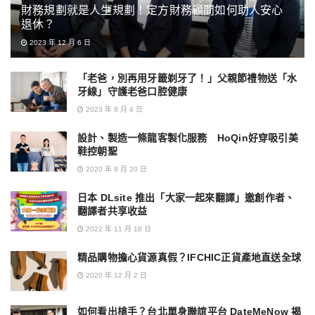
財務規劃就是人生規劃！定方財務顧問如何助人安心
退休？
2023 年 12 月 6 日
「老爸，別再用牙籤剃牙了！」父親節禮物送「水
牙線」守護老爸口腔健康
2023 年 8 月 4 日
設計、製造一條龍客製化服務 HoQin好穿吸引美
鞋控朝聖
2020 年 8 月 20 日
日本 DLsite 推出「大家一起來翻譯」邀創作者、
翻譯者共享收益
2022 年 11 月 18 日
精品購物擔心貨源真假？IFCHIC正貨產地直送全球
2020 年 12 月 2 日
如何看出槍手？台北單身聯誼平台 DateMeNow 揭