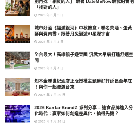
別再找「相反的人」 跟著 DateMeNow跟我約會吧
「找對的人」
2026 年 8 月 5 日
城市好酒《福滿銀河》中秋禮盒，聯名茶酒、蛋黃
酥與費南雪，跟著月兔遨遊AI星際宇宙
2026 年 8 月 4 日
全台最大！高雄親子遊樂園 汎武大吊扇打造舒適空
間
2026 年 8 月 4 日
知本金聯世紀酒店正版授權主題房好評延長至年底
！與你一起漫遊台東
2026 年 7 月 29 日
2026 Kantar BrandZ 系列分享 – 速食品牌進入分
化時代：贏家如何創造差異化，搶得先機？
2026 年 7 月 29 日