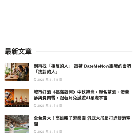
最新文章
別再找「相反的人」 跟著 DateMeNow跟我約會吧
「找對的人」
2026 年 8 月 5 日
城市好酒《福滿銀河》中秋禮盒，聯名茶酒、蛋黃
酥與費南雪，跟著月兔遨遊AI星際宇宙
2026 年 8 月 4 日
全台最大！高雄親子遊樂園 汎武大吊扇打造舒適空
間
2026 年 8 月 4 日