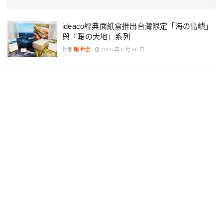
ideaco經典面紙盒推出台灣限定「海の島嶼」
與「暖の大地」系列
作者
賴 世全
2026 年 6 月 30 日