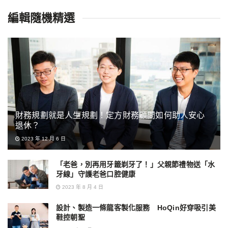
編輯隨機精選
財務規劃就是人生規劃！定方財務顧問如何助人安心
退休？
2023 年 12 月 6 日
「老爸，別再用牙籤剃牙了！」父親節禮物送「水
牙線」守護老爸口腔健康
2023 年 8 月 4 日
設計、製造一條龍客製化服務 HoQin好穿吸引美
鞋控朝聖