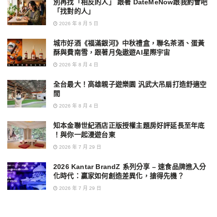
別再找「相反的人」 跟著 DateMeNow跟我約會吧
「找對的人」
2026 年 8 月 5 日
城市好酒《福滿銀河》中秋禮盒，聯名茶酒、蛋黃
酥與費南雪，跟著月兔遨遊AI星際宇宙
2026 年 8 月 4 日
全台最大！高雄親子遊樂園 汎武大吊扇打造舒適空
間
2026 年 8 月 4 日
知本金聯世紀酒店正版授權主題房好評延長至年底
！與你一起漫遊台東
2026 年 7 月 29 日
2026 Kantar BrandZ 系列分享 – 速食品牌進入分
化時代：贏家如何創造差異化，搶得先機？
2026 年 7 月 29 日