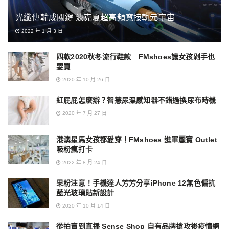
光纖傳輸成關鍵 波克夏超高頻寬接軌元宇宙
2022 年 1 月 3 日
四款2020秋冬流行鞋款 FMshoes讓女孩剁手也
要買
2020 年 10 月 26 日
紅屁屁怎麼辦？智慧尿濕感知器不錯過換尿布時機
2020 年 7 月 27 日
港澳星馬女孩都愛穿！FMshoes 進軍麗寶 Outlet
吸粉瘋打卡
2022 年 8 月 24 日
果粉注意！手機達人芳芳分享iPhone 12無色偏抗
藍光玻璃貼新設計
2020 年 10 月 14 日
從拍賣到直播 Sense Shop 自有品牌搶攻後疫情網