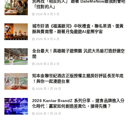
別再找「相反的人」 跟著 DateMeNow跟我約會吧
「找對的人」
2026 年 8 月 5 日
城市好酒《福滿銀河》中秋禮盒，聯名茶酒、蛋黃
酥與費南雪，跟著月兔遨遊AI星際宇宙
2026 年 8 月 4 日
全台最大！高雄親子遊樂園 汎武大吊扇打造舒適空
間
2026 年 8 月 4 日
知本金聯世紀酒店正版授權主題房好評延長至年底
！與你一起漫遊台東
2026 年 7 月 29 日
2026 Kantar BrandZ 系列分享 – 速食品牌進入分
化時代：贏家如何創造差異化，搶得先機？
2026 年 7 月 29 日