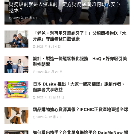
財務規劃就是人生規劃！定方財務顧問如何助人安心
退休？
2023 年 12 月 6 日
「老爸，別再用牙籤剃牙了！」父親節禮物送「水
牙線」守護老爸口腔健康
2023 年 8 月 4 日
設計、製造一條龍客製化服務 HoQin好穿吸引美
鞋控朝聖
2020 年 8 月 20 日
日本 DLsite 推出「大家一起來翻譯」邀創作者、
翻譯者共享收益
2022 年 11 月 18 日
精品購物擔心貨源真假？IFCHIC正貨產地直送全球
2020 年 12 月 2 日
如何看出槍手？台北單身聯誼平台 DateMeNow 揭