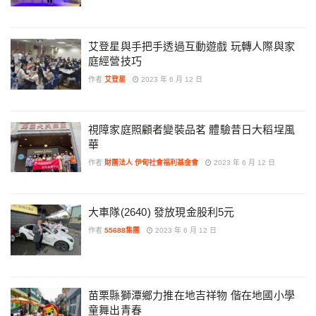
艾登星與手把手透過互動遊戲 玩轉人際與家
庭經營技巧
作者
艾登星
2023 年 6 月 12 日
視障家庭照顧者變裝品茗 體驗昔日大稻埕風
華
作者
財團法人 伊甸社會福利基金會
2023 年 6 月 12 日
大車隊(2640) 發放現金股利5元
作者
55688集團
2023 年 6 月 12 日
苗栗縣獅潭鄉力推在地吉祥物 偕在地國小學
童舞出青春