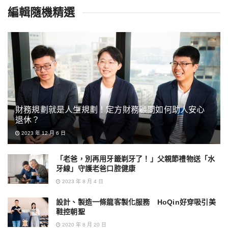
編輯隨機精選
財務規劃就是人生規劃！定方財務顧問如何助人安心
退休？
2023 年 12 月 6 日
「老爸，別再用牙籤剃牙了！」父親節禮物送「水
牙線」守護老爸口腔健康
2023 年 8 月 4 日
設計、製造一條龍客製化服務 HoQin好穿吸引美
鞋控朝聖
2020 年 8 月 20 日