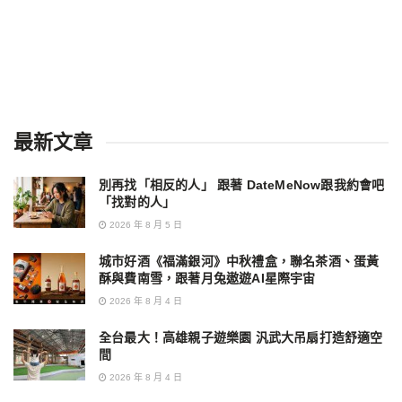
最新文章
別再找「相反的人」 跟著 DateMeNow跟我約會吧
「找對的人」
2026 年 8 月 5 日
城市好酒《福滿銀河》中秋禮盒，聯名茶酒、蛋黃
酥與費南雪，跟著月兔遨遊AI星際宇宙
2026 年 8 月 4 日
全台最大！高雄親子遊樂園 汎武大吊扇打造舒適空
間
2026 年 8 月 4 日