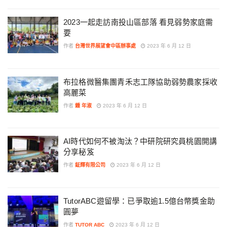
2023一起走訪南投山區部落 看見弱勢家庭需
要
作者
台灣世界展望會中區辦事處
2023 年 6 月 12 日
布拉格微醫集團青禾志工隊協助弱勢農家採收
高麗菜
作者
鍾 年淑
2023 年 6 月 12 日
AI時代如何不被淘汰？中研院研究員桃園開講
分享秘笈
作者
鉦輝有限公司
2023 年 6 月 12 日
TutorABC遊留學：已爭取逾1.5億台幣獎金助
圓夢
作者
TUTOR ABC
2023 年 6 月 12 日