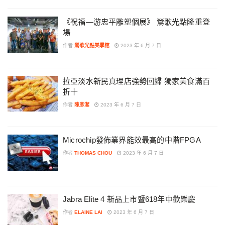
《祝福—游忠平雕塑個展》 鶯歌光點隆重登
場
作者
鶯歌光點美學館
2023 年 6 月 7 日
拉亞淡水新民真理店強勢回歸 獨家美食滿百
折十
作者
陳彥潔
2023 年 6 月 7 日
Microchip發佈業界能效最高的中階FPGA
作者
THOMAS CHOU
2023 年 6 月 7 日
Jabra Elite 4 新品上市暨618年中歡樂慶
作者
ELAINE LAI
2023 年 6 月 7 日