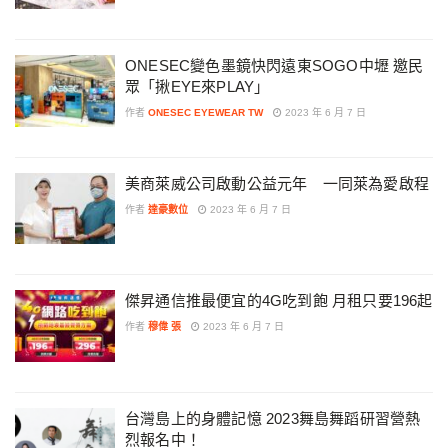
ONESEC變色墨鏡快閃遠東SOGO中壢 邀民
眾「揪EYE來PLAY」
作者
ONESEC EYEWEAR TW
2023 年 6 月 7 日
美商萊威公司啟動公益元年 一同萊為愛啟程
作者
達豪數位
2023 年 6 月 7 日
傑昇通信推最便宜的4G吃到飽 月租只要196起
作者
穆偉 張
2023 年 6 月 7 日
台灣島上的身體記憶 2023舞島舞蹈研習營熱
烈報名中！