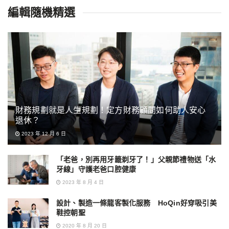
編輯隨機精選
財務規劃就是人生規劃！定方財務顧問如何助人安心
退休？
2023 年 12 月 6 日
「老爸，別再用牙籤剃牙了！」父親節禮物送「水
牙線」守護老爸口腔健康
2023 年 8 月 4 日
設計、製造一條龍客製化服務 HoQin好穿吸引美
鞋控朝聖
2020 年 8 月 20 日