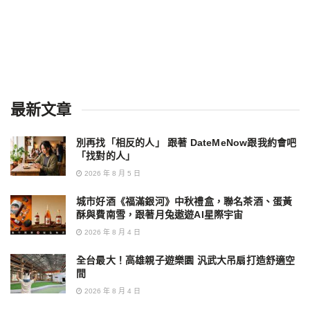
最新文章
別再找「相反的人」 跟著 DateMeNow跟我約會吧
「找對的人」
2026 年 8 月 5 日
城市好酒《福滿銀河》中秋禮盒，聯名茶酒、蛋黃
酥與費南雪，跟著月兔遨遊AI星際宇宙
2026 年 8 月 4 日
全台最大！高雄親子遊樂園 汎武大吊扇打造舒適空
間
2026 年 8 月 4 日