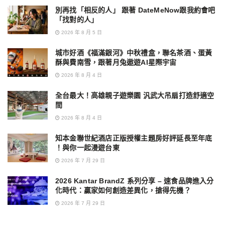
別再找「相反的人」 跟著 DateMeNow跟我約會吧
「找對的人」
2026 年 8 月 5 日
城市好酒《福滿銀河》中秋禮盒，聯名茶酒、蛋黃
酥與費南雪，跟著月兔遨遊AI星際宇宙
2026 年 8 月 4 日
全台最大！高雄親子遊樂園 汎武大吊扇打造舒適空
間
2026 年 8 月 4 日
知本金聯世紀酒店正版授權主題房好評延長至年底
！與你一起漫遊台東
2026 年 7 月 29 日
2026 Kantar BrandZ 系列分享 – 速食品牌進入分
化時代：贏家如何創造差異化，搶得先機？
2026 年 7 月 29 日