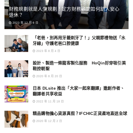
財務規劃就是人生規劃！定方財務顧問如何助人安心
退休？
2023 年 12 月 6 日
「老爸，別再用牙籤剃牙了！」父親節禮物送「水
牙線」守護老爸口腔健康
2023 年 8 月 4 日
設計、製造一條龍客製化服務 HoQin好穿吸引美
鞋控朝聖
2020 年 8 月 20 日
日本 DLsite 推出「大家一起來翻譯」邀創作者、
翻譯者共享收益
2022 年 11 月 18 日
精品購物擔心貨源真假？IFCHIC正貨產地直送全球
2020 年 12 月 2 日