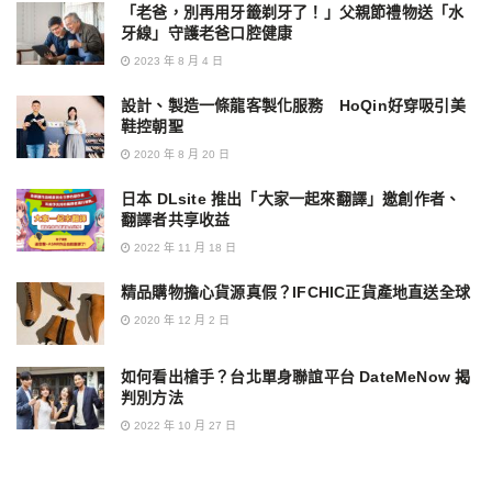
「老爸，別再用牙籤剃牙了！」父親節禮物送「水
牙線」守護老爸口腔健康
2023 年 8 月 4 日
設計、製造一條龍客製化服務 HoQin好穿吸引美
鞋控朝聖
2020 年 8 月 20 日
日本 DLsite 推出「大家一起來翻譯」邀創作者、
翻譯者共享收益
2022 年 11 月 18 日
精品購物擔心貨源真假？IFCHIC正貨產地直送全球
2020 年 12 月 2 日
如何看出槍手？台北單身聯誼平台 DateMeNow 揭
判別方法
2022 年 10 月 27 日