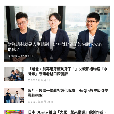
財務規劃就是人生規劃！定方財務顧問如何助人安心
退休？
2023 年 12 月 6 日
「老爸，別再用牙籤剃牙了！」父親節禮物送「水
牙線」守護老爸口腔健康
2023 年 8 月 4 日
設計、製造一條龍客製化服務 HoQin好穿吸引美
鞋控朝聖
2020 年 8 月 20 日
日本 DLsite 推出「大家一起來翻譯」邀創作者、