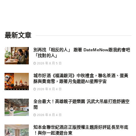
最新文章
別再找「相反的人」 跟著 DateMeNow跟我約會吧
「找對的人」
2026 年 8 月 5 日
城市好酒《福滿銀河》中秋禮盒，聯名茶酒、蛋黃
酥與費南雪，跟著月兔遨遊AI星際宇宙
2026 年 8 月 4 日
全台最大！高雄親子遊樂園 汎武大吊扇打造舒適空
間
2026 年 8 月 4 日
知本金聯世紀酒店正版授權主題房好評延長至年底
！與你一起漫遊台東