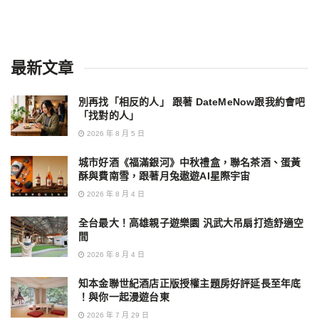
最新文章
別再找「相反的人」 跟著 DateMeNow跟我約會吧
「找對的人」
2026 年 8 月 5 日
城市好酒《福滿銀河》中秋禮盒，聯名茶酒、蛋黃
酥與費南雪，跟著月兔遨遊AI星際宇宙
2026 年 8 月 4 日
全台最大！高雄親子遊樂園 汎武大吊扇打造舒適空
間
2026 年 8 月 4 日
知本金聯世紀酒店正版授權主題房好評延長至年底
！與你一起漫遊台東
2026 年 7 月 29 日