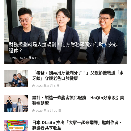
財務規劃就是人生規劃！定方財務顧問如何助人安心
退休？
2023 年 12 月 6 日
「老爸，別再用牙籤剃牙了！」父親節禮物送「水
牙線」守護老爸口腔健康
2023 年 8 月 4 日
設計、製造一條龍客製化服務 HoQin好穿吸引美
鞋控朝聖
2020 年 8 月 20 日
日本 DLsite 推出「大家一起來翻譯」邀創作者、
翻譯者共享收益