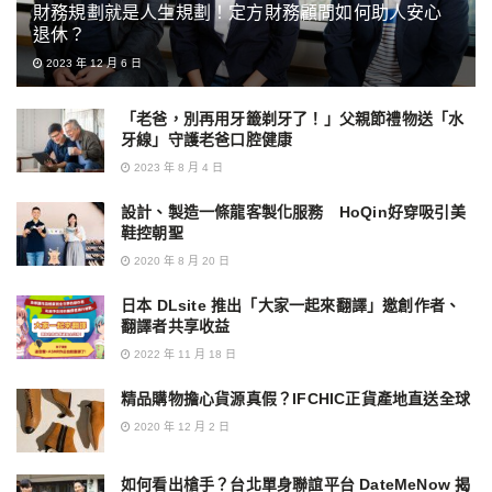
財務規劃就是人生規劃！定方財務顧問如何助人安心
退休？
2023 年 12 月 6 日
「老爸，別再用牙籤剃牙了！」父親節禮物送「水
牙線」守護老爸口腔健康
2023 年 8 月 4 日
設計、製造一條龍客製化服務 HoQin好穿吸引美
鞋控朝聖
2020 年 8 月 20 日
日本 DLsite 推出「大家一起來翻譯」邀創作者、
翻譯者共享收益
2022 年 11 月 18 日
精品購物擔心貨源真假？IFCHIC正貨產地直送全球
2020 年 12 月 2 日
如何看出槍手？台北單身聯誼平台 DateMeNow 揭