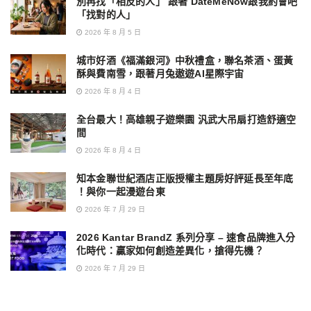
別再找「相反的人」 跟著 DateMeNow跟我約會吧
「找對的人」
2026 年 8 月 5 日
城市好酒《福滿銀河》中秋禮盒，聯名茶酒、蛋黃
酥與費南雪，跟著月兔遨遊AI星際宇宙
2026 年 8 月 4 日
全台最大！高雄親子遊樂園 汎武大吊扇打造舒適空
間
2026 年 8 月 4 日
知本金聯世紀酒店正版授權主題房好評延長至年底
！與你一起漫遊台東
2026 年 7 月 29 日
2026 Kantar BrandZ 系列分享 – 速食品牌進入分
化時代：贏家如何創造差異化，搶得先機？
2026 年 7 月 29 日