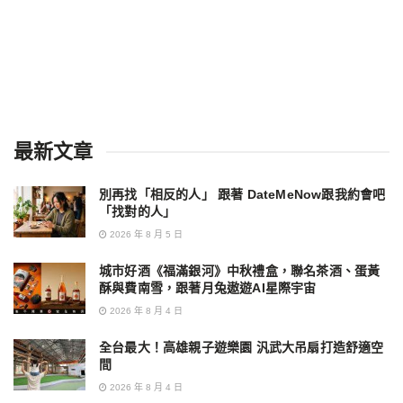
最新文章
別再找「相反的人」 跟著 DateMeNow跟我約會吧
「找對的人」
2026 年 8 月 5 日
城市好酒《福滿銀河》中秋禮盒，聯名茶酒、蛋黃
酥與費南雪，跟著月兔遨遊AI星際宇宙
2026 年 8 月 4 日
全台最大！高雄親子遊樂園 汎武大吊扇打造舒適空
間
2026 年 8 月 4 日