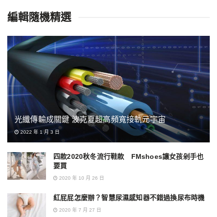
編輯隨機精選
光纖傳輸成關鍵 波克夏超高頻寬接軌元宇宙
2022 年 1 月 3 日
四款2020秋冬流行鞋款 FMshoes讓女孩剁手也
要買
2020 年 10 月 26 日
紅屁屁怎麼辦？智慧尿濕感知器不錯過換尿布時機
2020 年 7 月 27 日