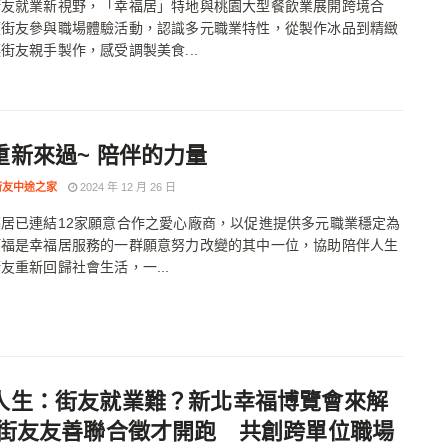
街友就業新視野，「幸福居」特地與桃園大型餐飲業展開跨境合
領街友參與職場體驗活動，認識多元職業特性，從製作冰品到精緻
街友親手製作，感受調製美食...
重新來過~ 陪伴的力量
街友中途之家
2024 年 12 月 26 日
居已連結12家願意合作之愛心廠商，以促進提供多元職業穩定為
阿福是幸福居服務的一群願意努力改變的其中一位，協助陪伴人生
友重新回歸社會生活，一...
人生：街友就業難？新北幸福博覽會來解
 街友友善聯合徵才開跑 共創跨單位職場