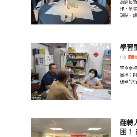
為開拓
作，帶
甜點，讓
學習
作者
板橋
至今幸福
目標；
破碎的街
翻轉
困！