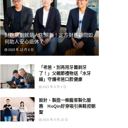
財務規劃就是人生規劃！定方財務顧問如
何助人安心退休？
2023 年 12 月 6 日
「老爸，別再用牙籤剃牙
了！」父親節禮物送「水牙
線」守護老爸口腔健康
2023 年 8 月 4 日
設計、製造一條龍客製化服
務 HoQin好穿吸引美鞋控朝
聖
2020 年 8 月 20 日