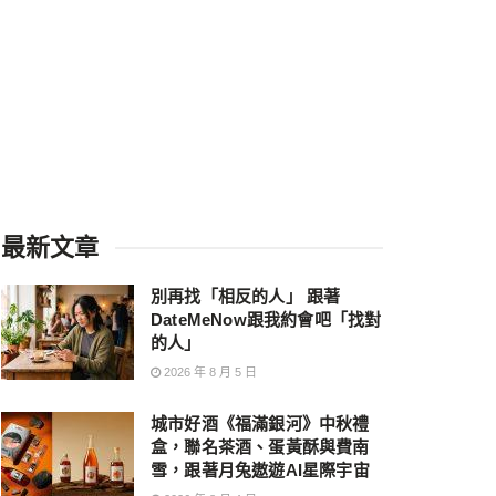
最新文章
別再找「相反的人」 跟著
DateMeNow跟我約會吧「找對
的人」
2026 年 8 月 5 日
城市好酒《福滿銀河》中秋禮
盒，聯名茶酒、蛋黃酥與費南
雪，跟著月兔遨遊AI星際宇宙