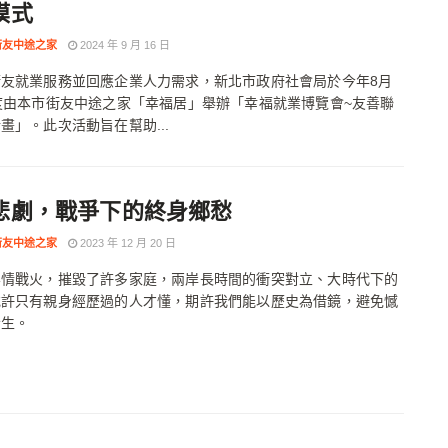
模式
街友中途之家
2024 年 9 月 16 日
街友就業服務並回應企業人力需求，新北市政府社會局於今年8月
度由本市街友中途之家「幸福居」舉辦「幸福就業博覽會~友善聯
畫」。此次活動旨在幫助...
悲劇，戰爭下的終身鄉愁
街友中途之家
2023 年 12 月 20 日
無情戰火，摧毀了許多家庭，兩岸長時間的衝突對立、大時代下的
或許只有親身經歷過的人才懂，期許我們能以歷史為借鏡，避免憾
發生。