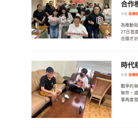
合作
作者
板橋
為推動
27日首
合徵才計
時代
作者
板橋
戰爭的
無奈，
事再度