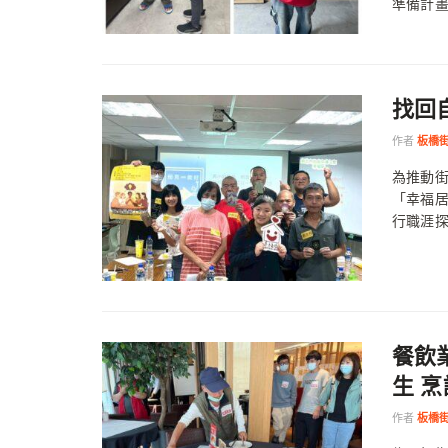
準備計畫
找回
作者
板橋
為推動
「幸福
行職涯探
餐飲
生 
作者
板橋