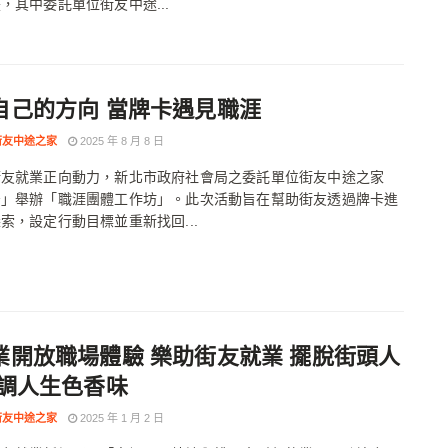
，其中委託單位街友中途...
自己的方向 當牌卡遇見職涯
街友中途之家
2025 年 8 月 8 日
街友就業正向動力，新北市政府社會局之委託單位街友中途之家
居」舉辦「職涯團體工作坊」。此次活動旨在幫助街友透過牌卡進
索，設定行動目標並重新找回...
業開放職場體驗 樂助街友就業 擺脫街頭人
烹調人生色香味
街友中途之家
2025 年 1 月 2 日