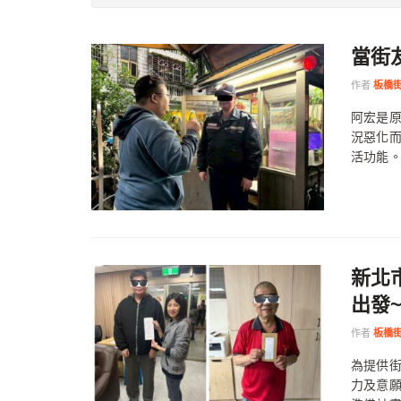
當街
作者
板橋
阿宏是
況惡化
活功能。
新北
出發
作者
板橋
為提供
力及意願