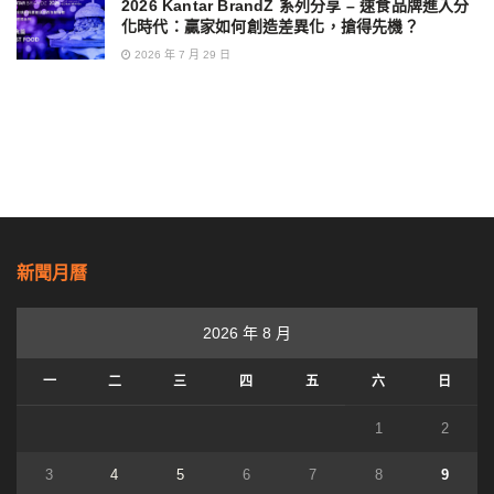
2026 Kantar BrandZ 系列分享 – 速食品牌進入分
化時代：贏家如何創造差異化，搶得先機？
2026 年 7 月 29 日
新聞月曆
2026 年 8 月
一
二
三
四
五
六
日
1
2
3
4
5
6
7
8
9