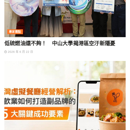
專家觀點
低硫燃油還不夠！ 中山大學揭港區空汙新隱憂
2026 年 6 月 22 日