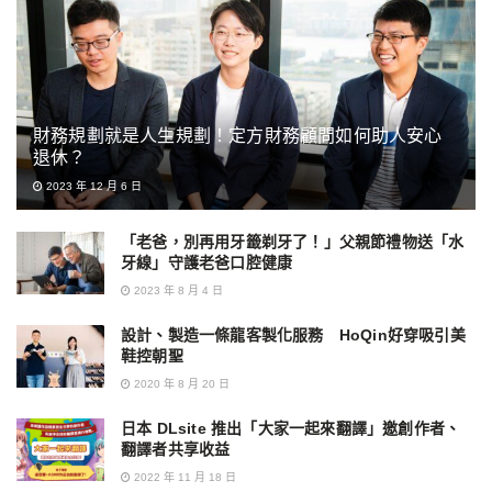
財務規劃就是人生規劃！定方財務顧問如何助人安心
退休？
2023 年 12 月 6 日
「老爸，別再用牙籤剃牙了！」父親節禮物送「水
牙線」守護老爸口腔健康
2023 年 8 月 4 日
設計、製造一條龍客製化服務 HoQin好穿吸引美
鞋控朝聖
2020 年 8 月 20 日
日本 DLsite 推出「大家一起來翻譯」邀創作者、
翻譯者共享收益
2022 年 11 月 18 日