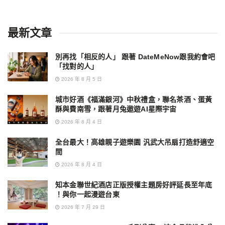
最新文章
別再找「相反的人」 跟著 DateMeNow跟我約會吧
「找對的人」
2026 年 8 月 5 日
城市好酒《福滿銀河》中秋禮盒，聯名茶酒、蛋黃
酥與費南雪，跟著月兔遨遊AI星際宇宙
2026 年 8 月 4 日
全台最大！高雄親子遊樂園 汎武大吊扇打造舒適空
間
2026 年 8 月 4 日
知本金聯世紀酒店正版授權主題房好評延長至年底
！與你一起漫遊台東
2026 年 7 月 29 日