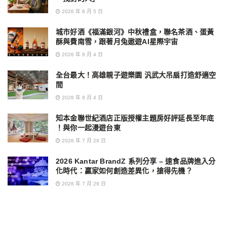
2026 年 8 月 5 日
城市好酒《福滿銀河》中秋禮盒，聯名茶酒、蛋黃
酥與費南雪，跟著月兔遨遊AI星際宇宙
2026 年 8 月 4 日
全台最大！高雄親子遊樂園 汎武大吊扇打造舒適空
間
2026 年 8 月 4 日
知本金聯世紀酒店正版授權主題房好評延長至年底
！與你一起漫遊台東
2026 年 7 月 29 日
2026 Kantar BrandZ 系列分享 – 速食品牌進入分
化時代：贏家如何創造差異化，搶得先機？
2026 年 7 月 29 日