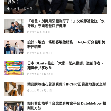
退休？
2023 年 12 月 6 日
「老爸，別再用牙籤剃牙了！」父親節禮物送「水
牙線」守護老爸口腔健康
2023 年 8 月 4 日
設計、製造一條龍客製化服務 HoQin好穿吸引美
鞋控朝聖
2020 年 8 月 20 日
日本 DLsite 推出「大家一起來翻譯」邀創作者、
翻譯者共享收益
2022 年 11 月 18 日
精品購物擔心貨源真假？IFCHIC正貨產地直送全球
2020 年 12 月 2 日
如何看出槍手？台北單身聯誼平台 DateMeNow 揭
判別方法