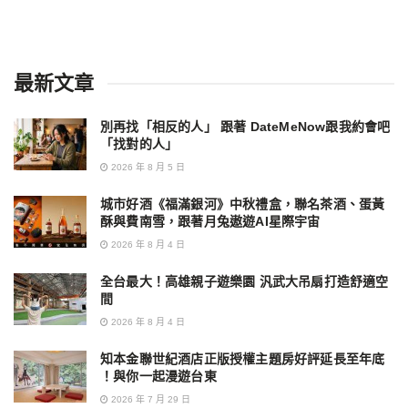
最新文章
別再找「相反的人」 跟著 DateMeNow跟我約會吧
「找對的人」
2026 年 8 月 5 日
城市好酒《福滿銀河》中秋禮盒，聯名茶酒、蛋黃
酥與費南雪，跟著月兔遨遊AI星際宇宙
2026 年 8 月 4 日
全台最大！高雄親子遊樂園 汎武大吊扇打造舒適空
間
2026 年 8 月 4 日
知本金聯世紀酒店正版授權主題房好評延長至年底
！與你一起漫遊台東
2026 年 7 月 29 日