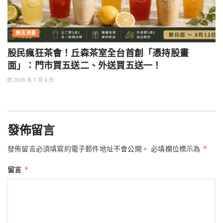
樂活消費
股民瘋狂茶會！丘森茶室全台首創「憑持股畫
面」：門市買五送二、外送買五送一！
2026 年 7 月 9 日
發佈留言
*
發佈留言必須填寫的電子郵件地址不會公開。
必填欄位標示為
*
留言