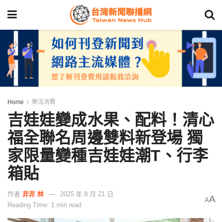
Home
樂活消費
吉娃娃變成水果、配料！清心
福全聯名周邊雙料新登場 獨
家限量變種吉娃娃潮T、行李
箱貼
作者
非非 林
2025 年 8 月 21 日
A
A
Reading Time: 1 min read