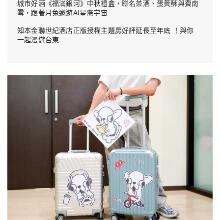
城市好酒《福滿銀河》中秋禮盒，聯名茶酒、蛋黃酥與費南
雪，跟著月兔遨遊AI星際宇宙
知本金聯世紀酒店正版授權主題房好評延長至年底 ！與你
一起漫遊台東