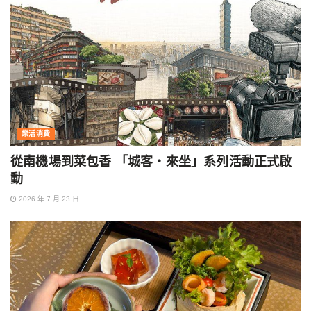
樂活消費
從南機場到菜包香 「城客・來坐」系列活動正式啟
動
2026 年 7 月 23 日