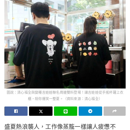
圖說：清心福全與變種吉娃娃聯名周邊雙料登場！讓吉娃娃從手搖杯躍上衣
櫃，陪你爆笑一整夏。（資料來源：清心福全）
盛夏熱浪襲人，工作像蒸籠一樣讓人疲憊不