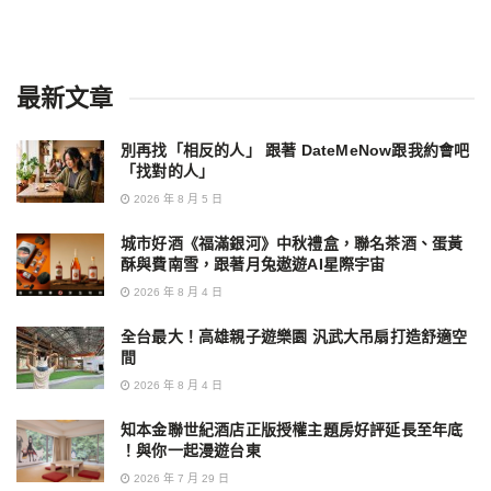
最新文章
別再找「相反的人」 跟著 DateMeNow跟我約會吧
「找對的人」
2026 年 8 月 5 日
城市好酒《福滿銀河》中秋禮盒，聯名茶酒、蛋黃
酥與費南雪，跟著月兔遨遊AI星際宇宙
2026 年 8 月 4 日
全台最大！高雄親子遊樂園 汎武大吊扇打造舒適空
間
2026 年 8 月 4 日
知本金聯世紀酒店正版授權主題房好評延長至年底
！與你一起漫遊台東
2026 年 7 月 29 日