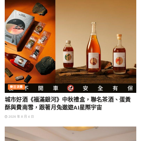
樂活消費
城市好酒《福滿銀河》中秋禮盒，聯名茶酒、蛋黃
酥與費南雪，跟著月兔遨遊AI星際宇宙
2026 年 8 月 4 日