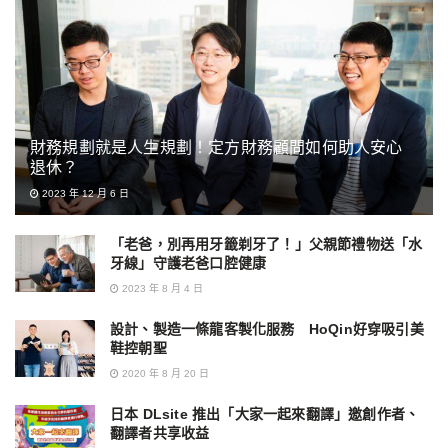
財務規劃就是人生規劃！定方財務顧問如何助人安心
退休？
2023 年 12 月 6 日
「老爸，別再用牙籤剃牙了！」父親節禮物送「水
牙線」守護老爸口腔健康
2023 年 8 月 4 日
設計、製造一條龍客製化服務 HoQin好穿吸引美
鞋控朝聖
2020 年 8 月 20 日
日本 DLsite 推出「大家一起來翻譯」邀創作者、
翻譯者共享收益