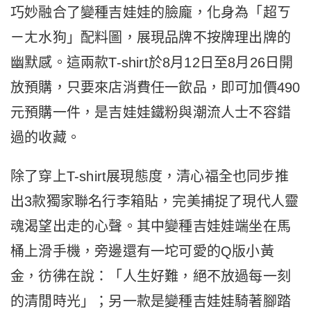
巧妙融合了變種吉娃娃的臉龐，化身為「超ㄎ
ㄧㄤ水狗」配料圖，展現品牌不按牌理出牌的
幽默感。這兩款T-shirt於8月12日至8月26日開
放預購，只要來店消費任一飲品，即可加價490
元預購一件，是吉娃娃鐵粉與潮流人士不容錯
過的收藏。
除了穿上T-shirt展現態度，清心福全也同步推
出3款獨家聯名行李箱貼，完美捕捉了現代人靈
魂渴望出走的心聲。其中變種吉娃娃端坐在馬
桶上滑手機，旁邊還有一坨可愛的Q版小黃
金，彷彿在說：「人生好難，絕不放過每一刻
的清閒時光」；另一款是變種吉娃娃騎著腳踏