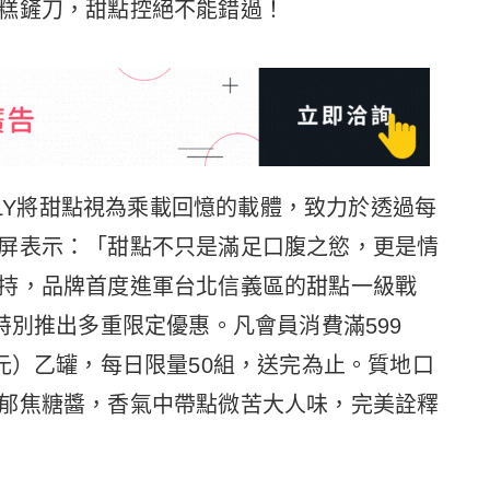
糕鏟刀，甜點控絕不能錯過！
LLY將甜點視為乘載回憶的載體，致力於透過每
屏表示：「甜點不只是滿足口腹之慾，更是情
持，品牌首度進軍台北信義區的甜點一級戰
特別推出多重限定優惠。凡會員消費滿599
元）乙罐，每日限量50組，送完為止。質地口
郁焦糖醬，香氣中帶點微苦大人味，完美詮釋