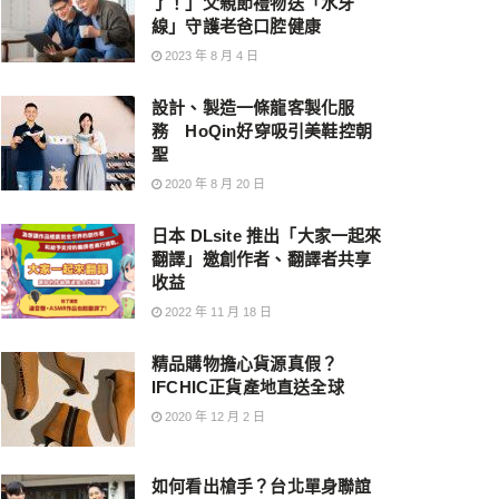
了！」父親節禮物送「水牙
線」守護老爸口腔健康
2023 年 8 月 4 日
設計、製造一條龍客製化服
務 HoQin好穿吸引美鞋控朝
聖
2020 年 8 月 20 日
日本 DLsite 推出「大家一起來
翻譯」邀創作者、翻譯者共享
收益
2022 年 11 月 18 日
精品購物擔心貨源真假？
IFCHIC正貨產地直送全球
2020 年 12 月 2 日
如何看出槍手？台北單身聯誼