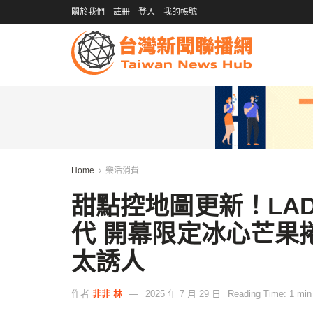
關於我們
註冊
登入
我的帳號
Home
樂活消費
甜點控地圖更新！LAD
代 開幕限定冰心芒果
太誘人
作者
非非 林
2025 年 7 月 29 日
Reading Time: 1 min