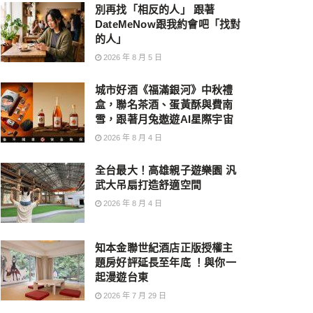
別再找「相反的人」 跟著
DateMeNow跟我約會吧「找對
的人」
2026 年 8 月 5 日
城市好酒《福滿銀河》中秋禮
盒，聯名茶酒、蛋黃酥與費南
雪，跟著月兔遨遊AI星際宇宙
2026 年 8 月 4 日
全台最大！高雄親子遊樂園 汎
武大吊扇打造舒適空間
2026 年 8 月 4 日
知本金聯世紀酒店正版授權主
題房好評延長至年底 ！與你一
起漫遊台東
2026 年 7 月 29 日