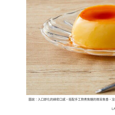
圖說：入口即化的綿密口感，搭配手工熬煮焦糖的微苦焦香，沒
L