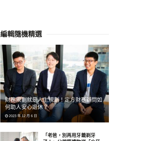
編輯隨機精選
財務規劃就是人生規劃！定方財務顧問如
何助人安心退休？
2023 年 12 月 6 日
「老爸，別再用牙籤剃牙