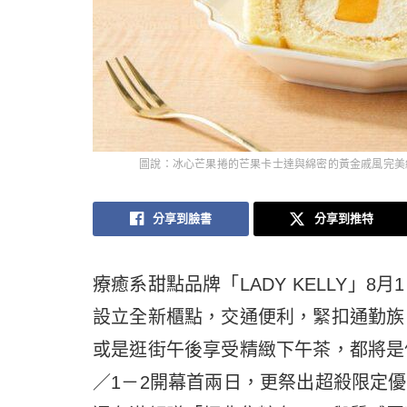
圖說：冰心芒果捲的芒果卡士達與綿密的黃金戚風完美結
分享到臉書
分享到推特
療癒系甜點品牌「LADY KELLY」
設立全新櫃點，交通便利，緊扣通勤族
或是逛街午後享受精緻下午茶，都將是
／1－2開幕首兩日，更祭出超殺限定