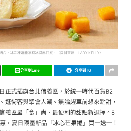
合，冰冷凍還能享有冰淇淋口感。（資料來源：LADY KELLY）
分享到Line
分享到TG
8月1日正式插旗台北信義區，於統一時代百貨B2
、逛街客與聚會人潮。無論趕車前想來點甜，
信義區最「食」尚、最便利的甜點新選擇。8
優惠，夏日限量新品「冰心芒果捲」買一送一！