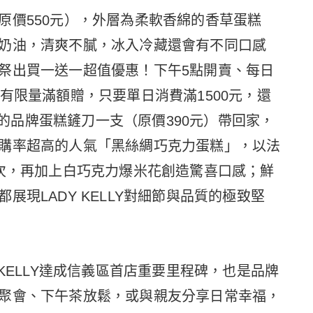
原價550元），外層為柔軟香綿的香草蛋糕
奶油，清爽不膩，冰入冷藏還會有不同口感
祭出買一送一超值優惠！下午5點開賣、每日
有限量滿額贈，只要單日消費滿1500元，還
訂製的品牌蛋糕鏟刀一支（原價390元）帶回家，
購率超高的人氣「黑絲綢巧克力蛋糕」，以法
層次，再加上白巧克力爆米花創造驚喜口感；鮮
現LADY KELLY對細節與品質的極致堅
KELLY達成信義區首店重要里程碑，也是品牌
聚會、下午茶放鬆，或與親友分享日常幸福，