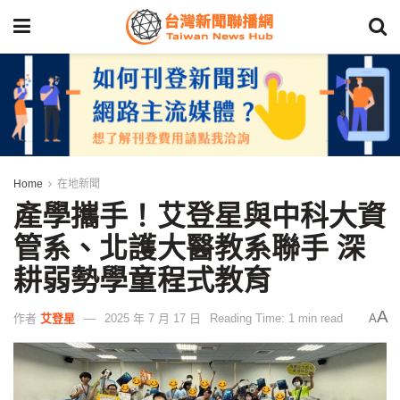
Home
在地新聞
產學攜手！艾登星與中科大資
管系、北護大醫教系聯手 深
耕弱勢學童程式教育
A
作者
艾登星
2025 年 7 月 17 日
Reading Time: 1 min read
A