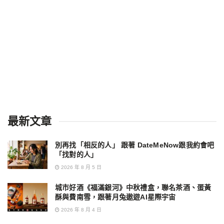
最新文章
別再找「相反的人」 跟著 DateMeNow跟我約會吧
「找對的人」
2026 年 8 月 5 日
城市好酒《福滿銀河》中秋禮盒，聯名茶酒、蛋黃
酥與費南雪，跟著月兔遨遊AI星際宇宙
2026 年 8 月 4 日