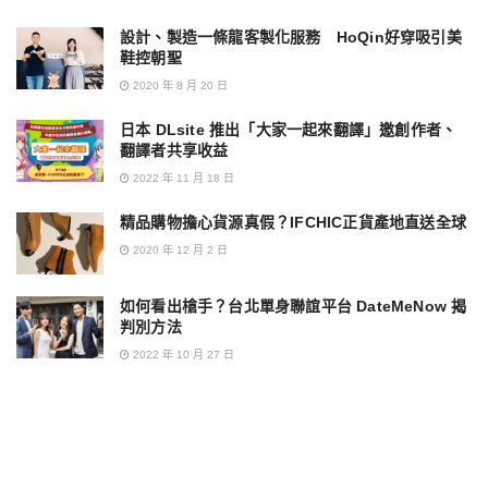
設計、製造一條龍客製化服務 HoQin好穿吸引美
鞋控朝聖
2020 年 8 月 20 日
日本 DLsite 推出「大家一起來翻譯」邀創作者、
翻譯者共享收益
2022 年 11 月 18 日
精品購物擔心貨源真假？IFCHIC正貨產地直送全球
2020 年 12 月 2 日
如何看出槍手？台北單身聯誼平台 DateMeNow 揭
判別方法
2022 年 10 月 27 日