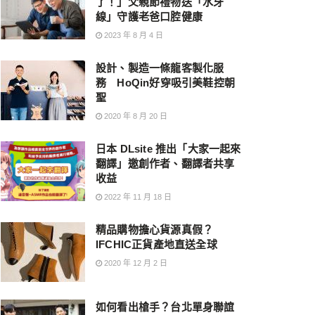
了！」父親節禮物送「水牙
線」守護老爸口腔健康
2023 年 8 月 4 日
設計、製造一條龍客製化服
務 HoQin好穿吸引美鞋控朝
聖
2020 年 8 月 20 日
日本 DLsite 推出「大家一起來
翻譯」邀創作者、翻譯者共享
收益
2022 年 11 月 18 日
精品購物擔心貨源真假？
IFCHIC正貨產地直送全球
2020 年 12 月 2 日
如何看出槍手？台北單身聯誼