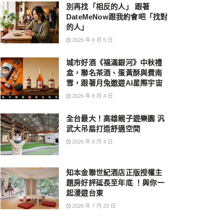
別再找「相反的人」 跟著
DateMeNow跟我約會吧「找對
的人」
2026 年 8 月 5 日
城市好酒《福滿銀河》中秋禮
盒，聯名茶酒、蛋黃酥與費南
雪，跟著月兔遨遊AI星際宇宙
2026 年 8 月 4 日
全台最大！高雄親子遊樂園 汎
武大吊扇打造舒適空間
2026 年 8 月 4 日
知本金聯世紀酒店正版授權主
題房好評延長至年底 ！與你一
起漫遊台東
2026 年 7 月 29 日