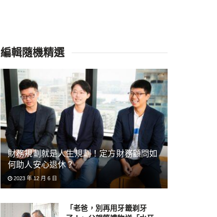
編輯隨機精選
財務規劃就是人生規劃！定方財務顧問如
何助人安心退休？
2023 年 12 月 6 日
「老爸，別再用牙籤剃牙