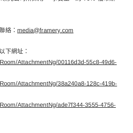
聯絡：
media@framery.com
以下網址：
sRoom/AttachmentNg/00116d3d-55c8-49d6-
sRoom/AttachmentNg/38a240a8-128c-419b-
sRoom/AttachmentNg/ade7f344-3555-4756-