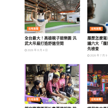
在地新聞
在地新聞
全台最大！高雄親子遊樂園 汎
履歷怎麼寫
武大吊扇打造舒適空間
議六大「履
先檢查
2026 年 8 月 4 日
2026 年 7 月 9
在地新聞
在地新聞