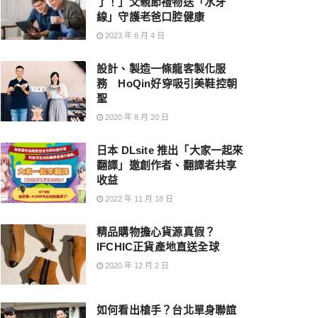
了！」父親節禮物送「水牙
線」守護老爸口腔健康
2023 年 8 月 4 日
設計、製造一條龍客製化服
務 HoQin好穿吸引美鞋控朝
聖
2020 年 8 月 20 日
日本 DLsite 推出「大家一起來
翻譯」邀創作者、翻譯者共享
收益
2022 年 11 月 18 日
精品購物擔心貨源真假？
IFCHIC正貨產地直送全球
2020 年 12 月 2 日
如何看出槍手？台北單身聯誼