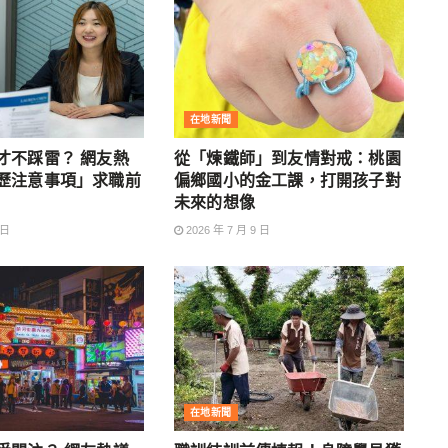
在地新聞
才不踩雷？ 網友熱
從「煉鐵師」到友情對戒：桃園
歷注意事項」求職前
偏鄉國小的金工課，打開孩子對
未來的想像
 日
2026 年 7 月 9 日
在地新聞