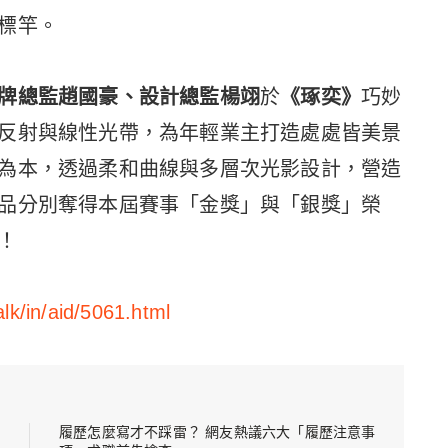
標竿。
牌總監趙國豪、設計總監楊翊
於
《琢奕》
巧妙
反射與線性光帶，為年輕業主打造處處皆美景
為本，透過柔和曲線與多層次光影設計，營造
品分別奪得本屆賽事「金獎」與「銀獎」榮
！
lk/in/aid/5061.html
履歷怎麼寫才不踩雷？ 網友熱議六大「履歷注意事