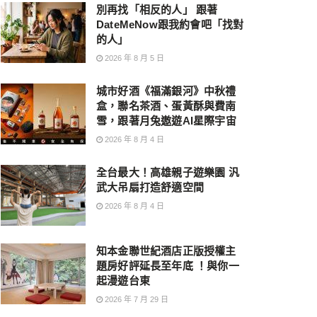
別再找「相反的人」 跟著
DateMeNow跟我約會吧「找對
的人」
2026 年 8 月 5 日
城市好酒《福滿銀河》中秋禮
盒，聯名茶酒、蛋黃酥與費南
雪，跟著月兔遨遊AI星際宇宙
2026 年 8 月 4 日
全台最大！高雄親子遊樂園 汎
武大吊扇打造舒適空間
2026 年 8 月 4 日
知本金聯世紀酒店正版授權主
題房好評延長至年底 ！與你一
起漫遊台東
2026 年 7 月 29 日