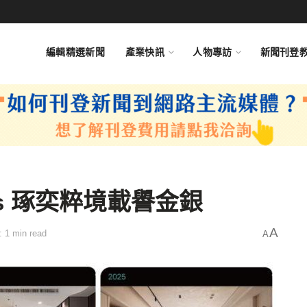
編輯精選新聞
產業快訊
人物專訪
新聞刊登
rds 琢奕粹境載譽金銀
A
 1 min read
A