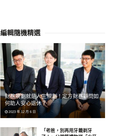
編輯隨機精選
財務規劃就是人生規劃！定方財務顧問如
何助人安心退休？
2023 年 12 月 6 日
「老爸，別再用牙籤剃牙